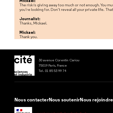
Mickael:
The risk is giving away too much or not enough. You mus
you’re looking for. Don’t reveal all your private life. T
Journalist:
Thanks, Mickael.
Mickael:
Thank you.
30 avenue Corentin Cariou
75019 Paris, France
Tel. 01 85 53 99 74
Nous contacter
Nous soutenir
Nous rejoindr