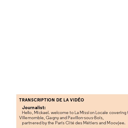
TRANSCRIPTION DE LA VIDÉO
Journalist:
Hello, Mickael. welcome to La Mission Locale covering 
Villemomble, Gagny and Pavillon-sous-Bois,
partnered by the Paris Cité des Métiers and Moovjee.