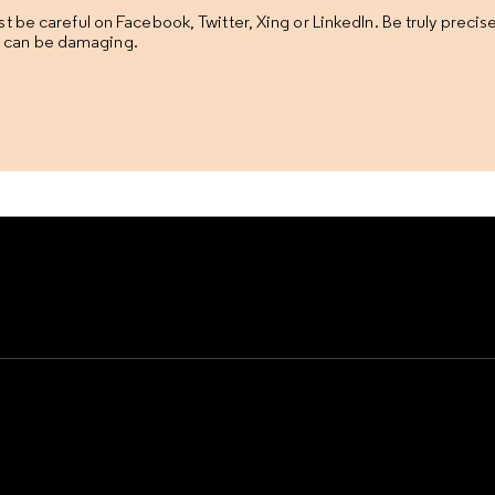
t be careful on Facebook, Twitter, Xing or LinkedIn. Be truly preci
hat can be damaging.
e