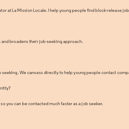
tor at La Mission Locale. I help young people find block-release jo
ts and broadens their job-seeking approach.
job seeking. We canvass directly to help young people contact comp
ntity?
 so you can be contacted much faster as a job seeker.