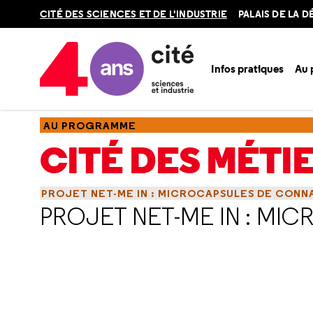
Retour
CITÉ DES SCIENCES ET DE L'INDUSTRIE
PALAIS DE LA 
en
haut
Infos pratiques
Au
Accueil
Au programme
Cité des métiers
Partenaires
N
AU PROGRAMME
CITÉ DES MÉTI
PROJET NET-ME IN : MICROCAPSULES DE CONN
PROJET NET-ME IN : MI