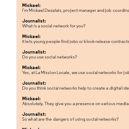
Mickael:
I’m Mickael Dezalais, project manager and job coordina
Journalist:
What is a social network for you?
Mickael:
It lets young people find jobs or block-release contrac
Journalist:
Do you use social networks?
Mickael:
Yes, at La Mission Locale, we use social networks for 
Journalist:
Do you think social networks help to create a digital ide
Mickael:
Absolutely. They give you a presence on various media
Journalist:
So what are the dangers of using social networks?