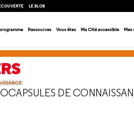
DÉCOUVERTE
LE BLOB
 programme
Ressources
Vous êtes
Ma Cité accessible
Mes 
etMe-In : Microcapsules de connaissance
Interview de Mickael Dezal
ERS
AISSANCE
CROCAPSULES DE CONNAISSA