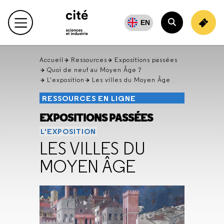
Retour
en
EN
Menu principal
haut
Rechercher
Accueil
Ressources
Expositions passées
Quoi de neuf au Moyen Âge ?
L'exposition
Les villes du Moyen Âge
RESSOURCES EN LIGNE
EXPOSITIONS PASSÉES
L'EXPOSITION
LES VILLES DU
MOYEN ÂGE