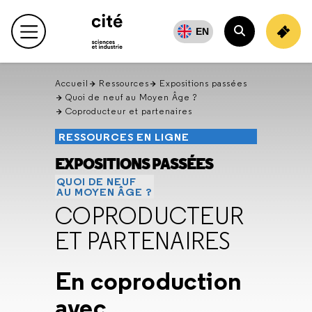
Retour
en
EN
Menu principal
haut
Rechercher
Accueil
Ressources
Expositions passées
Quoi de neuf au Moyen Âge ?
Coproducteur et partenaires
RESSOURCES EN LIGNE
EXPOSITIONS PASSÉES
QUOI DE NEUF
AU MOYEN ÂGE ?
COPRODUCTEUR
ET PARTENAIRES
En coproduction
avec