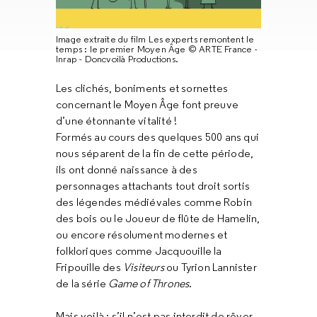
Image extraite du film Les experts remontent le
temps : le premier Moyen Âge © ARTE France -
Inrap - Doncvoilà Productions.
Les clichés, boniments et sornettes
concernant le Moyen Âge font preuve
d’une étonnante vitalité !
Formés au cours des quelques 500 ans qui
nous séparent de la fin de cette période,
ils ont donné naissance à des
personnages attachants tout droit sortis
des légendes médiévales comme Robin
des bois ou le Joueur de flûte de Hamelin,
ou encore résolument modernes et
folkloriques comme Jacquouille la
Fripouille des
Visiteurs
ou Tyrion Lannister
de la série
Game of Thrones
.
Mais voilà : s’il n’est pas interdit de rêver,