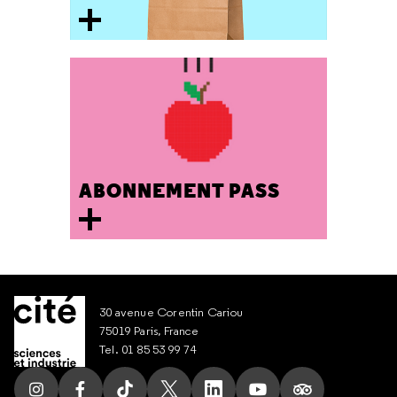
ABONNEMENT PASS
30 avenue Corentin Cariou
75019 Paris, France
Tel. 01 85 53 99 74