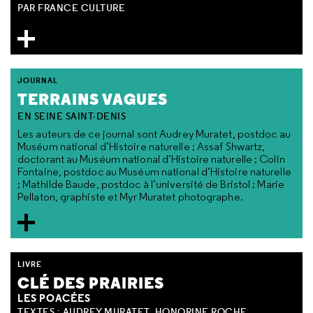
PAR FRANCE CULTURE
JOURNAL
TERRAINS VAGUES
EN SEINE SAINT-DENIS
Les auteurs de ce journal sont Audrey Muratet, postdoc au
Muséum national d’Histoire naturelle ; Assaf Shwartz,
doctorant au Muséum national d’Histoire naturelle ; Colin
Fontaine, postdoc au Muséum national d’Histoire naturelle
; Mathilde Baude, postdoc à l’université de Bristol ; Marie
Pellaton, graphiste et Myr Muratet photographe.
LIVRE
CLÉ DES PRAIRIES
LES POACÉES
TEXTES : AUDREY MURATET, HONORINE ROCHE,