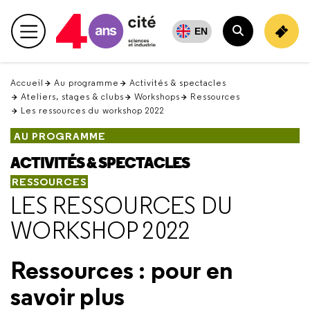
Retour
en
EN
Menu principal
haut
Rechercher
Accueil
Au programme
Activités & spectacles
Ateliers, stages & clubs
Workshops
Ressources
Les ressources du workshop 2022
AU PROGRAMME
ACTIVITÉS & SPECTACLES
RESSOURCES
LES RESSOURCES DU
WORKSHOP 2022
Ressources : pour en
savoir plus