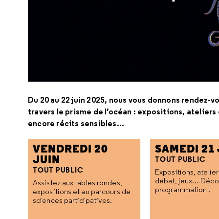
Du 20 au 22 juin 2025, nous vous donnons rendez-vou
travers le prisme de l’océan : expositions, atelier
encore récits sensibles...
VENDREDI 20
SAMEDI 21 
JUIN
TOUT PUBLIC
TOUT PUBLIC
Expositions, atelier
débat, jeux… Déco
Assistez aux tables rondes,
programmation !
expositions et au parcours de
sciences participatives.