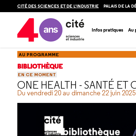
Retour
CITÉ DES SCIENCES ET DE L'INDUSTRIE
PALAIS DE LA 
en
haut
Infos pratiques
Au
Accueil
Au programme
Bibliothèque
En ce moment
AU PROGRAMME
BIBLIOTHÈQUE
EN CE MOMENT
ONE HEALTH - SANTÉ ET
Du vendredi 20 au dimanche 22 juin 2025