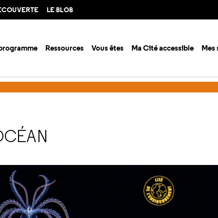
DÉCOUVERTE
LE BLOB
 programme
Ressources
Vous êtes
Ma Cité accessible
Mes 
 OCÉAN