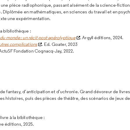
 une pièce radiophonique, passant aisément de la science-fiction à
. Diplômée en mathématiques, en sciences du travail et en psychol
exte une expérimentation.
la bibliothèque :
m du monde : un récit post-apérolyptique
. Argyll éditions, 2024.
autres complications
. Ed. Goater, 2023
 ActuSF Fondation Cognacq-Jay, 2022.
 de fantasy, d’anticipation et d’uchronie. Grand dévoreur de livre
es histoires, puis des pièces de théâtre, des scénarios de jeux de 
ivre à la bibliothèque :
ve éditions, 2025.