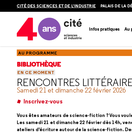
Retour
CITÉ DES SCIENCES ET DE L'INDUSTRIE
PALAIS DE LA 
en
haut
Infos pratiques
Au
Accueil
Au programme
Bibliothèque
En ce moment
AU PROGRAMME
BIBLIOTHÈQUE
EN CE MOMENT
RENCONTRES LITTÉRAIRE
Samedi 21 et dimanche 22 février 2026
Inscrivez-vous
Vous êtes amateurs de science-fiction ? Vous voule
Les samedi 21 et dimanche 22 février dès 14h, ven
ateliers d’écriture autour de la science-fiction. 