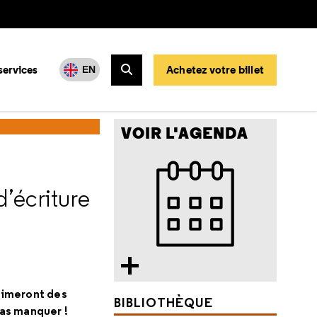
services
Achetez votre billet
EN
Rechercher
VOIR L'AGENDA
d’écriture
animeront des
BIBLIOTHÈQUE
pas manquer !