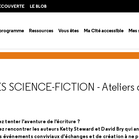
DÉCOUVERTE
LE BLOB
 programme
Ressources
Vous êtes
Ma Cité accessible
Mes 
S SCIENCE-FICTION
- Ateliers 
z tenter l’aventure de l’écriture ?
ez rencontrer les auteurs Ketty Steward et David Bry qui 
Des événements conviviaux d’échanges et de création à ne 