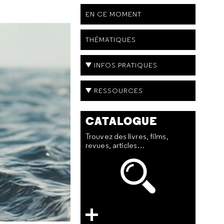
EN CE MOMENT
THÉMATIQUES
INFOS PRATIQUES
RESSOURCES
CATALOGUE
Trouvez des livres, films,
revues, articles…