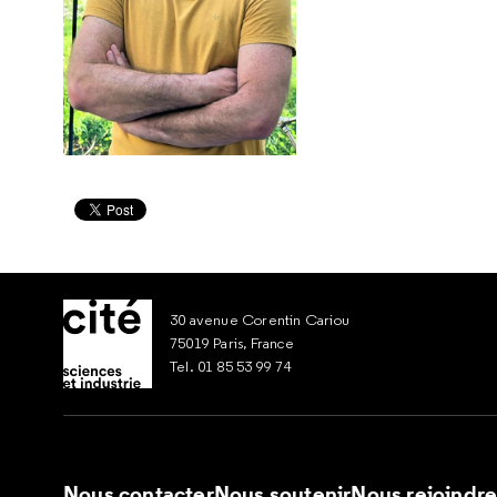
30 avenue Corentin Cariou
75019 Paris, France
Tel. 01 85 53 99 74
Nous contacter
Nous soutenir
Nous rejoindr