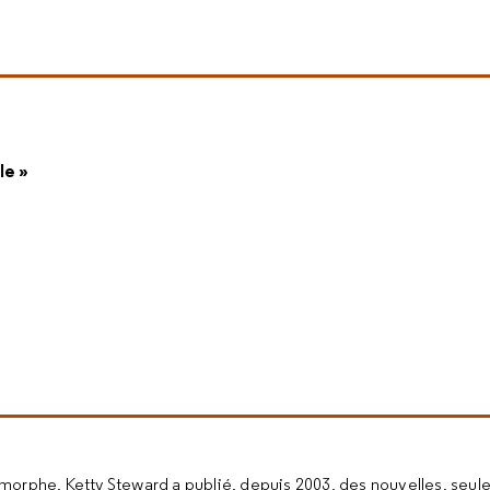
le »
lymorphe, Ketty Steward a publié, depuis 2003, des nouvelles, seule