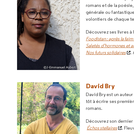
romans et de la poésie,
générale ou fantastique
volontiers de chaque t
Découvrez ses livres à 
Foodistan : après la fai
Saletés d’hormones et 
Nos futurs solidaires
.
David Bry
David Bry est un auteur
tôt à écrire ses premièr
romans.
Découvrez son dernier l
Échos stellaires
. Fleu