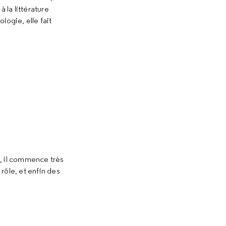
 la littérature
ogie, elle fait
s, il commence très
rôle, et enfin des