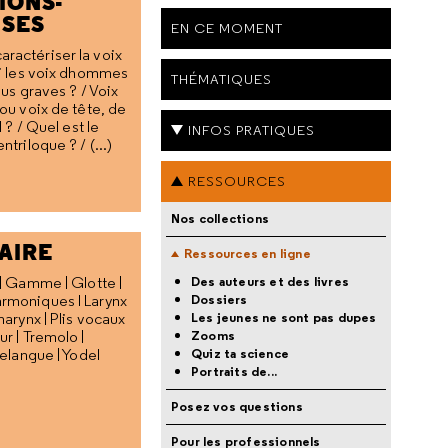
IONS-
SES
EN CE MOMENT
actériser la voix
i les voix dhommes
THÉMATIQUES
lus graves ? / Voix
 ou voix de tête, de
l ? / Quel est le
INFOS PRATIQUES
ntriloque ? / (...)
RESSOURCES
Nos collections
AIRE
Ressources en ligne
| Gamme | Glotte |
Des auteurs et des livres
rmoniques l Larynx
Dossiers
harynx | Plis vocaux
Les jeunes ne sont pas dupes
r | Tremolo |
Zooms
relangue | Yodel
Quiz ta science
Portraits de...
Posez vos questions
Pour les professionnels