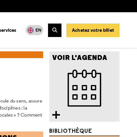
services
Achetez votre billet
EN
Rechercher
VOIR L'AGENDA
icule du sens, assure
ciplines : la
s vocales » ? Comment
BIBLIOTHÈQUE