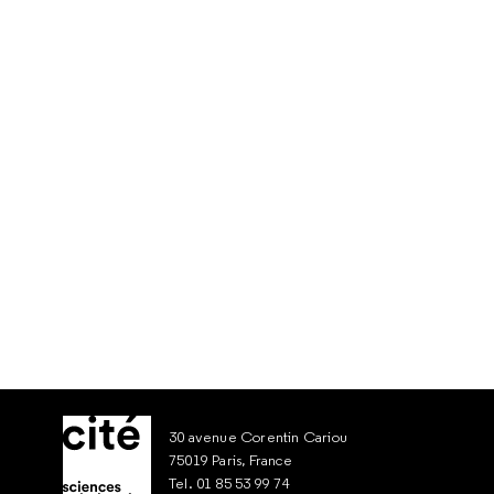
30 avenue Corentin Cariou
75019 Paris, France
Tel. 01 85 53 99 74