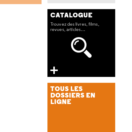
CATALOGUE
Trouvez des livres, films,
revues, articles…
TOUS LES
DOSSIERS EN
LIGNE