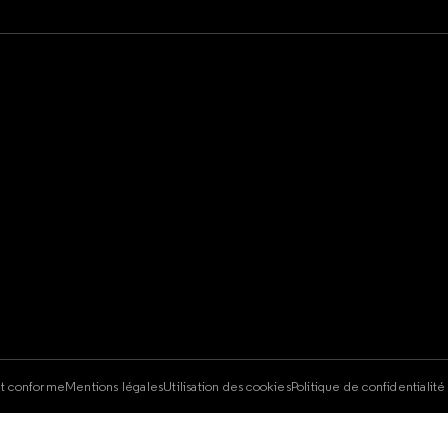
e
nt conforme
Mentions légales
Utilisation des cookies
Politique de confidentialit