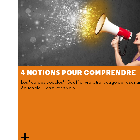
4 NOTIONS POUR COMPRENDRE
Les "cordes vocales" | Souffle, vibration, cage de résonan
éducable | Les autres voix