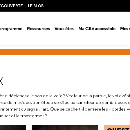
DÉCOUVERTE
LE BLOB
 programme
Ressources
Vous êtes
Ma Cité accessible
Mes 
urces en ligne
Dossiers
Les mystères de la voix
X
ne déclenche le son de la voix ? Vecteur de la parole, la voix véh
rce de musique. Son étude se situe au carrefour de nombreuses dis
 traitement du signal, l'art. Que se cache-t-il derrière les « corde
quer et la transformer ?