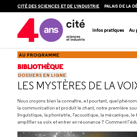
Retour
CITÉ DES SCIENCES ET DE L'INDUSTRIE
PALAIS DE LA 
en
haut
Infos pratiques
Au
Accueil
Au programme
Bibliothèque
Ressources
Resso
AU PROGRAMME
BIBLIOTHÈQUE
DOSSIERS EN LIGNE
LES MYSTÈRES DE LA VOI
Nous croyons bien la connaître, et pourtant, quel phénomè
la communication et produit le chant, notre première sou
linguistique, la phoniatrie, l'acoustique, la mécanique, le
amplifier sa voix et entrer en résonance ? Comment l’édu