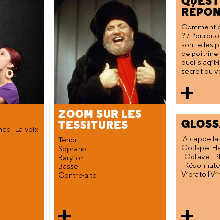
QUEST
RÉPON
Comment car
? / Pourquo
sont-elles p
de poitrine
quoi s'agit-i
secret du ve
ZOOM SUR LES
GLOSS
TESSITURES
ce | La voix
A-cappella 
Ténor
Godspel Ha
Soprano
| Octave | P
Baryton
| Résonnateu
Basse
Vibrato | Vi
Contre-alto