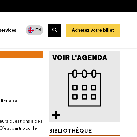
services
Achetez votre billet
EN
Rechercher
out !
VOIR L'AGENDA
stique se
leurs questions à des
C’est parti pour le
BIBLIOTHÈQUE