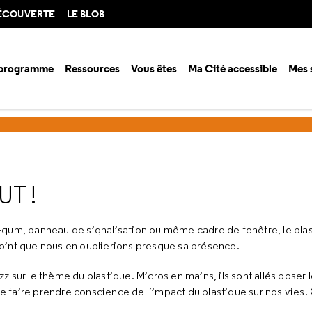
DÉCOUVERTE
LE BLOB
 programme
Ressources
Vous êtes
Ma Cité accessible
Mes 
urces en ligne
Les jeunes ne sont pas dupes
Le plastique est part
UT !
-gum, panneau de signalisation ou même cadre de fenêtre, le pla
oint que nous en oublierions presque sa présence.
 sur le thème du plastique. Micros en mains, ils sont allés poser 
de faire prendre conscience de l’impact du plastique sur nos vies. 