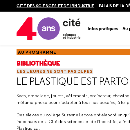
Retour
CITÉ DES SCIENCES ET DE L'INDUSTRIE
PALAIS DE LA 
en
haut
Infos pratiques
Au
Accueil
Au programme
Bibliothèque
Ressources
Resso
AU PROGRAMME
BIBLIOTHÈQUE
LES JEUNES NE SONT PAS DUPES
LE PLASTIQUE EST PARTO
Sacs, emballage, jouets, vêtements, ordinateur, chewing
métamorphose pour s’adapter à tous nos besoins, à tel p
Des élèves du collège Suzanne Lacore ont élaboré un quizz
inconnues de la Cité des sciences et de l’industrie, afin 
Plastiquizz !