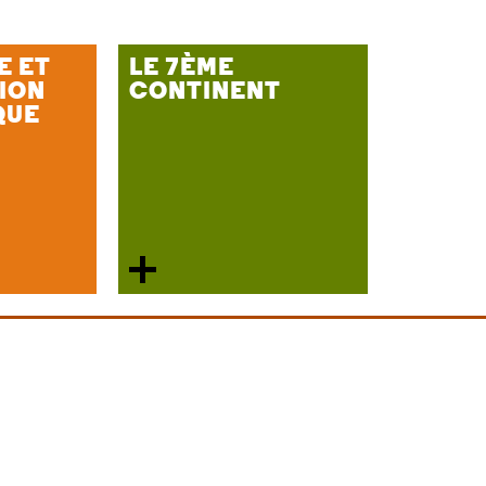
E ET
LE 7ÈME
ION
CONTINENT
QUE