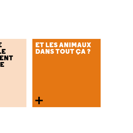
E
ET LES ANIMAUX
LE
DANS TOUT ÇA ?
ENT
UE