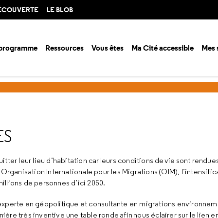
DÉCOUVERTE
LE BLOB
 programme
Ressources
Vous êtes
Ma Cité accessible
Mes 
urces en ligne
Les jeunes ne sont pas dupes
Migrations climatiqu
ES
ter leur lieu d’habitation car leurs conditions de vie sont rendues 
Organisation Internationale pour les Migrations (OIM), l’intensific
llions de personnes d’ici 2050.
r, experte en géopolitique et consultante en migrations environnem
anière très inventive une table ronde afin nous éclairer sur le lien