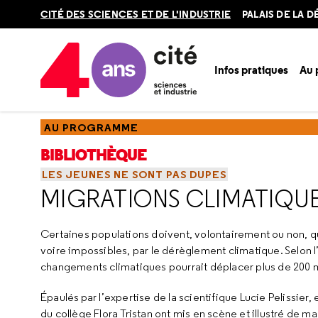
Retour
CITÉ DES SCIENCES ET DE L'INDUSTRIE
PALAIS DE LA 
en
haut
Infos pratiques
Au
Accueil
Au programme
Bibliothèque
Ressources
Resso
AU PROGRAMME
BIBLIOTHÈQUE
LES JEUNES NE SONT PAS DUPES
MIGRATIONS CLIMATIQU
Certaines populations doivent, volontairement ou non, quit
voire impossibles, par le dérèglement climatique. Selon l’
changements climatiques pourrait déplacer plus de 200 mi
Épaulés par l’expertise de la scientifique Lucie Pelissie
du collège Flora Tristan ont mis en scène et illustré de m