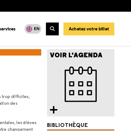
services
Achetez votre billet
EN
Rechercher
es
VOIR L'AGENDA
trop difficiles,
ation des
entales, les élèves
BIBLIOTHÈQUE
 entre changement