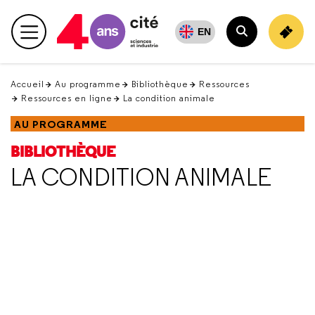
Retour
en
EN
Menu principal
haut
Rechercher
Accueil
Au programme
Bibliothèque
Ressources
Ressources en ligne
La condition animale
AU PROGRAMME
BIBLIOTHÈQUE
LA CONDITION ANIMALE