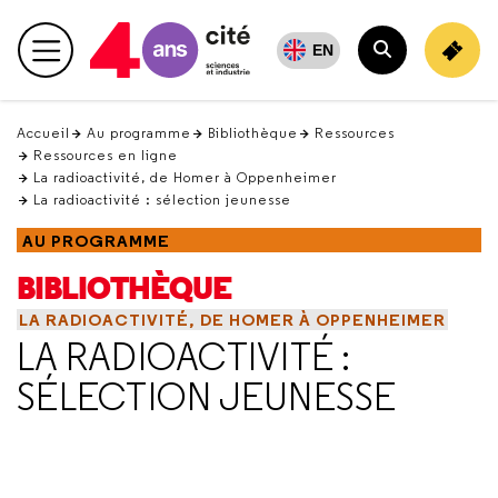
Retour
en
EN
Menu principal
haut
Rechercher
Accueil
Au programme
Bibliothèque
Ressources
Ressources en ligne
La radioactivité, de Homer à Oppenheimer
La radioactivité : sélection jeunesse
AU PROGRAMME
BIBLIOTHÈQUE
LA RADIOACTIVITÉ, DE HOMER À OPPENHEIMER
LA RADIOACTIVITÉ :
SÉLECTION JEUNESSE