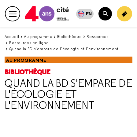
Retour
en
EN
Menu principal
haut
Rechercher
Accueil
Au programme
Bibliothèque
Ressources
Ressources en ligne
Quand la BD s'empare de l'écologie et l'environnement
AU PROGRAMME
BIBLIOTHÈQUE
QUAND LA BD S'EMPARE DE
L'ÉCOLOGIE ET
L'ENVIRONNEMENT