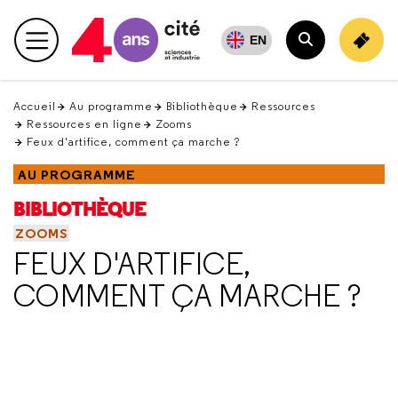
Retour
en
EN
Menu principal
haut
Rechercher
Accueil
Au programme
Bibliothèque
Ressources
Ressources en ligne
Zooms
Feux d'artifice, comment ça marche ?
AU PROGRAMME
BIBLIOTHÈQUE
ZOOMS
FEUX D'ARTIFICE,
COMMENT ÇA MARCHE ?