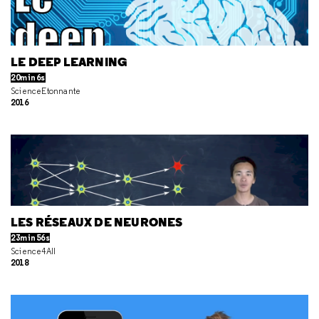
LE DEEP LEARNING
20min6s
ScienceEtonnante
2016
LES RÉSEAUX DE NEURONES
23min56s
Science4All
2018