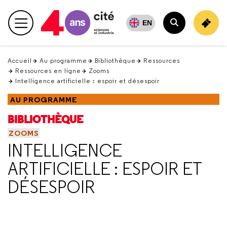
Retour
en
EN
Menu principal
haut
Rechercher
Accueil
Au programme
Bibliothèque
Ressources
Ressources en ligne
Zooms
Intelligence artificielle : espoir et désespoir
AU PROGRAMME
BIBLIOTHÈQUE
ZOOMS
INTELLIGENCE
ARTIFICIELLE : ESPOIR ET
DÉSESPOIR