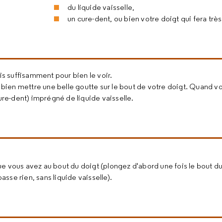
du liquide vaisselle,
un cure-dent, ou bien votre doigt qui fera très 
is suffisamment pour bien le voir.
u bien mettre une belle goutte sur le bout de votre doigt. Quand vo
ure-dent) imprégné de liquide vaisselle.
e vous avez au bout du doigt (plongez d'abord une fois le bout d
asse rien, sans liquide vaisselle).