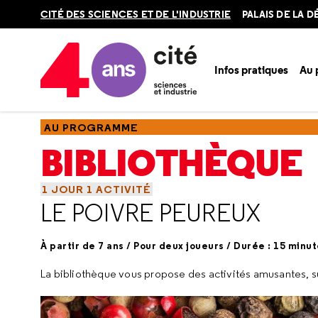
Retour
CITÉ DES SCIENCES ET DE L'INDUSTRIE
PALAIS DE LA 
en
haut
Infos pratiques
Au
Accueil
Au programme
Bibliothèque
Thématiques
Act
AU PROGRAMME
BIBLIOTHÈQUE
1 JOUR 1 ACTIVITÉ
LE POIVRE PEUREUX
À partir de 7 ans / Pour deux joueurs / Durée : 15 minu
La bibliothèque vous propose des activités amusantes, sur