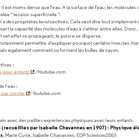
r il est moins dense que l'eau. A la surface de l'eau, les molécules 
ée " tension superficielle ".
i a des propriétés tensioactives. Cela veut dire tout simplement q
isant la capacité des molécules d'eau à s'attirer entre elles. Donc,
, et cet effet se propageant, le poivre se disperse.
va notamment permettre d'expliquer pourquoi certains insectes marc
r, mais également comment se forment les bulles de savon.
tives :
s pour enfants
/Youtube.com
de l'eau :
t pas sorcier
/ Youtube.com
nés avec des petites expériences physiques avec leurs enfants
 (recueillies par Isabelle Chavannes en 1907) : Physique é
is
, Marie Curie, Isabelle Chavannes, EDP Sciences2003