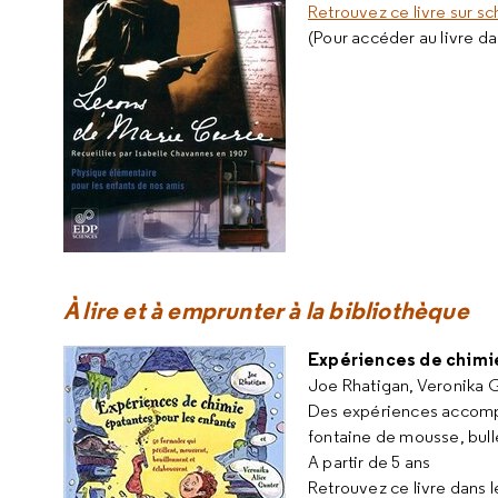
Retrouvez ce livre sur sc
(Pour accéder au livre da
À lire et à emprunter à la bibliothèque
Expériences de chimie
Joe Rhatigan, Veronika G
Des expériences accompag
fontaine de mousse, bulle
A partir de 5 ans
Retrouvez ce livre dans 