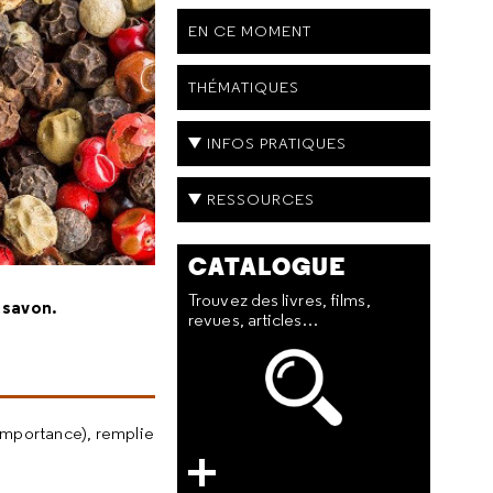
EN CE MOMENT
THÉMATIQUES
INFOS PRATIQUES
RESSOURCES
CATALOGUE
Trouvez des livres, films,
 savon.
revues, articles…
'importance), remplie