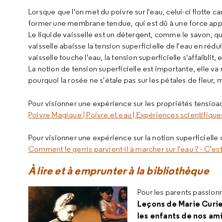
Lorsque que l'on met du poivre sur l'eau, celui-ci flotte ca
former une membrane tendue, qui est dû à une force appel
Le liquide vaisselle est un détergent, comme le savon, qu
vaisselle abaisse la tension superficielle de l'eau en rédu
vaisselle touche l'eau, la tension superficielle s'affaiblit
La notion de tension superficielle est importante, elle 
pourquoi la rosée ne s'étale pas sur les pétales de fleu
Pour visionner une expérience sur les propriétés tensioac
Poivre Magique | Poivre et eau | Expériences scientifique
Pour visionner une expérience sur la notion superficielle 
Comment le gerris parvient-il à marcher sur l'eau ? - C'es
À lire et à emprunter à la bibliothèque
Pour les parents passion
Leçons de Marie Curie
les enfants de nos am