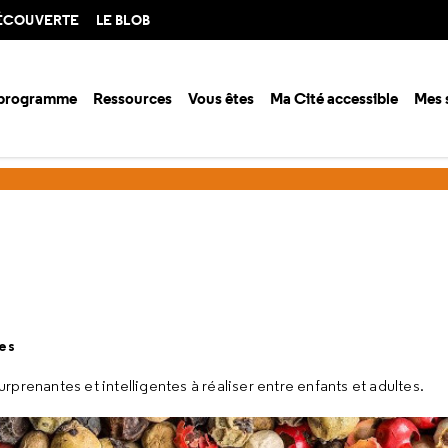
DÉCOUVERTE
LE BLOB
 programme
Ressources
Vous êtes
Ma Cité accessible
Mes 
ivités
1 jour 1 activité
Le poivre peureux
tes
prenantes et intelligentes à réaliser entre enfants et adultes.