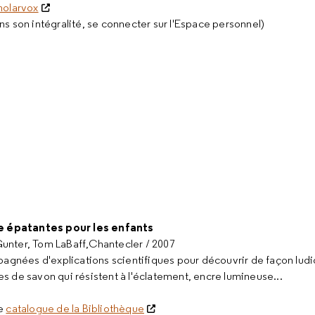
holarvox
ns son intégralité, se connecter sur l'Espace personnel)
 épatantes pour les enfants
unter, Tom LaBaff,Chantecler / 2007
nées d'explications scientifiques pour découvrir de façon ludiq
s de savon qui résistent à l'éclatement, encre lumineuse...
le
catalogue de la Bibliothèque