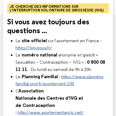
JE CHERCHE DES INFORMATIONS SUR
L’INTERRUPTION VOLONTAIRE DE GROSSESSE (IVG)
Si vous avez toujours des
questions ...
site officiel
Le
sur l'avortement en France :
https://ivg.gouv.fr/
numéro national
Le
anonyme et gratuit «
0 800 08
Sexualités – Contraception – IVG » :
11 11
. Du lundi au samedi de 9h à 20h
Planning Familial
Le
:
https://www.planning-
familial.org/fr/avortement-100
Association
L’
Nationale des Centres d'IVG et
de Contraception
:
http://www.avortementancic.net/