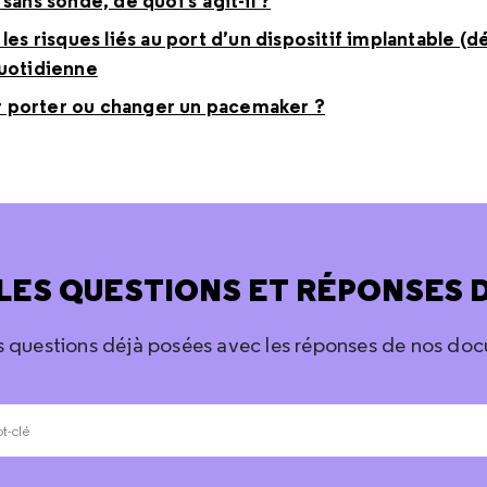
sans sonde, de quoi s’agit-il ?
les risques liés au port d’un dispositif implantable (dé
quotidienne
our porter ou changer un pacemaker ?
LES QUESTIONS ET RÉPONSES 
s questions déjà posées avec les réponses de nos doc