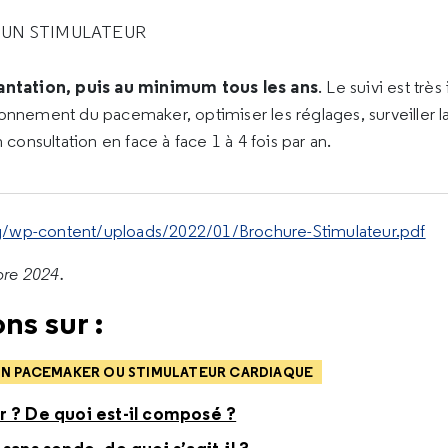
 UN STIMULATEUR
antation, puis au minimum tous les ans
. Le suivi est trè
nnement du pacemaker, optimiser les réglages, surveiller la 
n consultation en face à face 1 à 4 fois par an.
g/wp-content/uploads/2022/01/Brochure-Stimulateur.pdf
re 2024.
ns sur :
MON PACEMAKER OU STIMULATEUR CARDIAQUE
r ? De quoi est-il composé ?