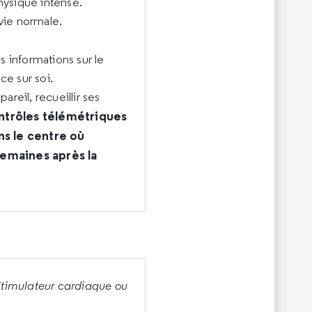
physique intense.
vie normale.
 informations sur le
ce sur soi.
areil, recueillir ses
ntrôles télémétriques
ns le centre où
semaines après la
Stimulateur cardiaque ou