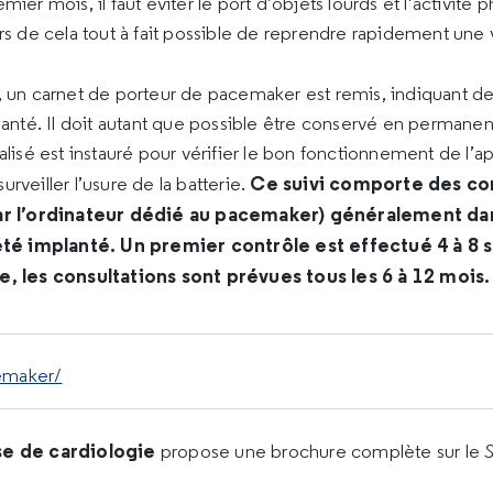
mier mois, il faut éviter le port d’objets lourds et l’activité 
ors de cela tout à fait possible de reprendre rapidement une 
, un carnet de porteur de pacemaker est remis, indiquant des
lanté. Il doit autant que possible être conservé en permanen
alisé est instauré pour vérifier le bon fonctionnement de l’app
Ce suivi comporte des co
rveiller l’usure de la batterie.
ar l’ordinateur dédié au pacemaker) généralement da
 été implanté. Un premier contrôle est effectué 4 à 8 
e, les consultations sont prévues tous les 6 à 12 mois.
emaker/
se de cardiologie
propose une brochure complète sur le