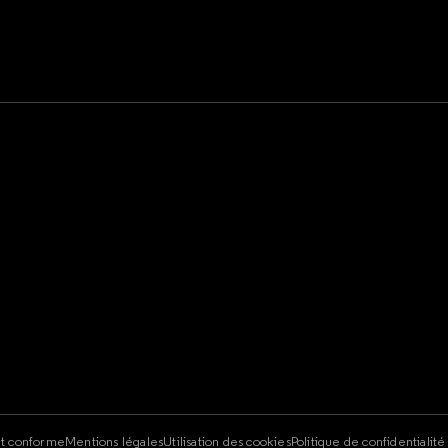
e
nt conforme
Mentions légales
Utilisation des cookies
Politique de confidentialit