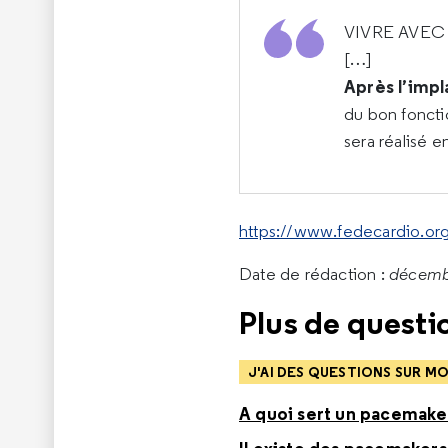
VIVRE AVEC
[…]
Après l’impl
du bon fonctio
sera réalisé e
https://www.fedecardio.or
Date de rédaction :
décemb
Plus de questio
J'AI DES QUESTIONS SUR 
A quoi sert un pacemake