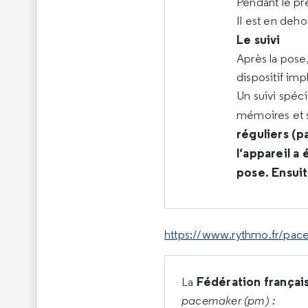
Pendant le pre
Il est en deh
Le suivi
Après la pose
dispositif imp
Un suivi spéci
mémoires et su
réguliers (p
l‘appareil a
pose. Ensuit
https://www.rythmo.fr/pac
Fédération françai
La
pacemaker (pm) :