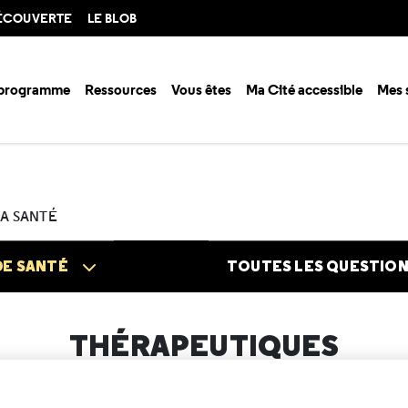
DÉCOUVERTE
LE BLOB
 programme
Ressources
Vous êtes
Ma Cité accessible
Mes 
n santé ?
Questions santé
Thérapeutiques
s vous interrogez sur le suivi
LA SANTÉ
DE SANTÉ
TOUTES LES QUESTIO
THÉRAPEUTIQUES