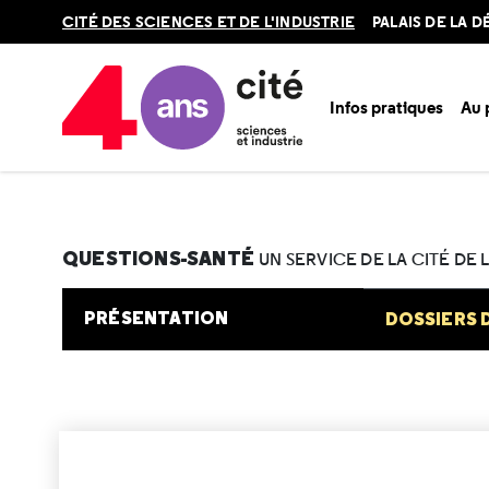
Retour
CITÉ DES SCIENCES ET DE L'INDUSTRIE
PALAIS DE LA 
en
haut
Infos pratiques
Au
Accueil
Au programme
Cité de la santé
Une question e
Vous venez d’être équipé d’un stimulateur cardiaque et vou
QUESTIONS-SANTÉ
UN SERVICE DE LA CITÉ DE 
PRÉSENTATION
DOSSIERS 