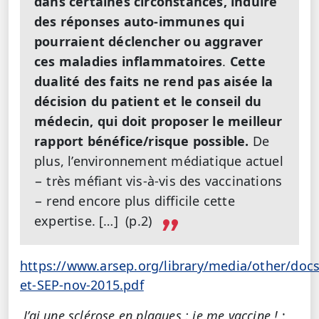
dans certaines circonstances, induire
des réponses auto-immunes qui
pourraient déclencher ou aggraver
ces maladies inflammatoires
.
Cette
dualité des faits ne rend pas aisée la
décision du patient et le conseil du
médecin, qui doit proposer le meilleur
rapport bénéfice/risque possible.
De
plus, l’environnement médiatique actuel
− très méfiant vis-à-vis des vaccinations
− rend encore plus difficile cette
expertise. […] (p.2)
https://www.arsep.org/library/media/other/doc
et-SEP-nov-2015.pdf
J’ai une sclérose en plaques : je me vaccine !
: