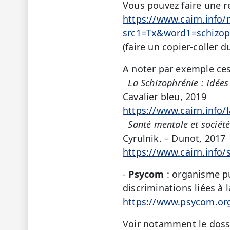
Vous pouvez faire une r
https://www.cairn.info/
src1=Tx&word1=schizo
(faire un copier-coller du
A noter par exemple ces
La Schizophrénie : Idées
Cavalier bleu, 2019
https://www.cairn.info
Santé mentale et sociét
Cyrulnik. – Dunot, 2017
https://www.cairn.info
-
Psycom
: organisme pu
discriminations liées à 
https://www.psycom.or
Voir notamment le doss