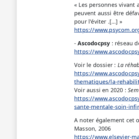
« Les personnes vivant 
peuvent aussi être défa
pour l'éviter .[…] »
https://www.psycom.org
-
Ascodocpsy
: réseau 
https://www.ascodocpsy
Voir le dossier :
La réhab
https://www.ascodocpsy.
thematiques/la-rehabili
Voir aussi en 2020 :
Sema
https://www.ascodocpsy.
sante-mentale-soin-infi
A noter également cet 
Masson, 2006
https://www.elsevier-ma