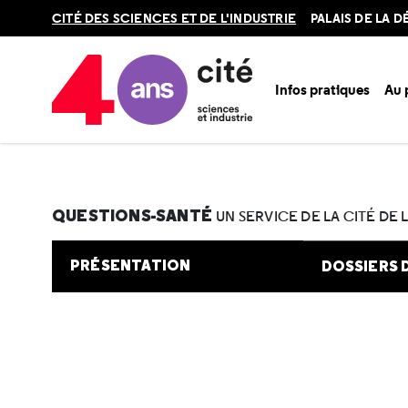
Retour
CITÉ DES SCIENCES ET DE L'INDUSTRIE
PALAIS DE LA 
en
haut
Infos pratiques
Au
Accueil
Au programme
Cité de la santé
Une question e
QUESTIONS-SANTÉ
UN SERVICE DE LA CITÉ DE 
PRÉSENTATION
DOSSIERS 