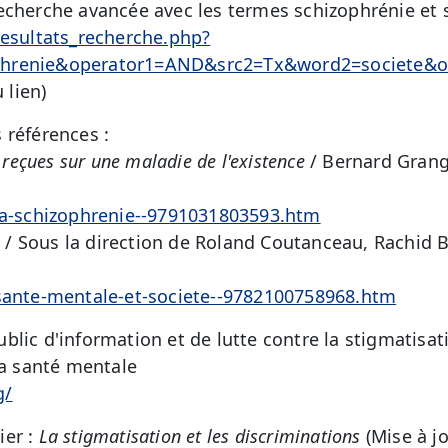
echerche avancée avec les termes schizophrénie et 
resultats_recherche.php?
phrenie&operator1=AND&src2=Tx&word2=societe&
 lien)
 références :
 reçues sur une maladie de l'existence
/ Bernard Grang
/la-schizophrenie--9791031803593.htm
é
/ Sous la direction de Roland Coutanceau, Rachid 
/sante-mentale-et-societe--9782100758968.htm
blic d'information et de lutte contre la stigmatisati
la santé mentale
g/
ier :
La stigmatisation et les discriminations
(Mise à j