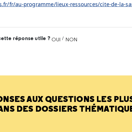
s.fr/fr/au-programme/lieux-ressources/cite-de-la-sa
ette réponse utile ?
/
OUI
NON
CETTE RÉPONSE M'A ÉTÉ UTI
CETTE RÉPONSE NE M'A 
ONSES AUX QUESTIONS LES PLU
ANS DES DOSSIERS THÉMATIQU