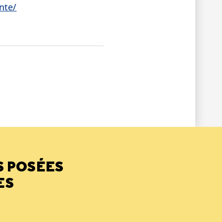
nte/
LE
PAS ÉTÉ UTILE
S POSÉES
ES