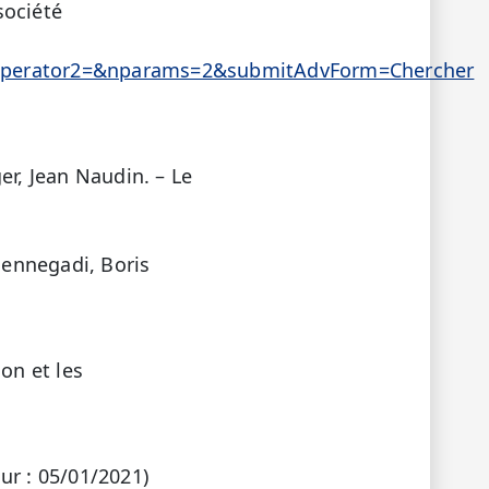
société
operator2=&nparams=2&submitAdvForm=Chercher
er, Jean Naudin. – Le
Bennegadi, Boris
on et les
our : 05/01/2021)