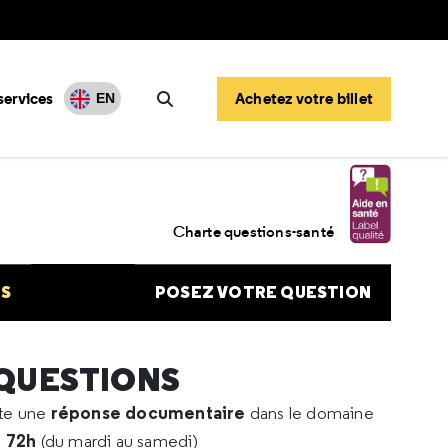
services
Achetez votre billet
EN
Rechercher
phrénie et société
Charte questions-santé
NS
POSEZ VOTRE QUESTION
 QUESTIONS
réponse documentaire
rte une
dans le domaine
e 72h
(du mardi au samedi)