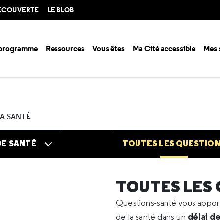
DÉCOUVERTE
LE BLOB
 programme
Ressources
Vous êtes
Ma Cité accessible
Mes 
n santé ?
Questions santé
Toutes les questions
2021
04
Schizo
LA SANTÉ
DE SANTÉ
TOUTES LES QUESTIO
TOUTES LES
Questions-santé vous appo
délai d
de la santé dans un