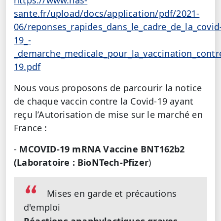
https://www.has-
sante.fr/upload/docs/application/pdf/2021-
06/reponses_rapides_dans_le_cadre_de_la_covid
19_-
_demarche_medicale_pour_la_vaccination_contre
19.pdf
Nous vous proposons de parcourir la notice
de chaque vaccin contre la Covid-19 ayant
reçu l’Autorisation de mise sur le marché en
France :
-
MCOVID-19 mRNA Vaccine BNT162b2
(Laboratoire : BioNTech-Pfizer
)
Mises en garde et précautions
d'emploi