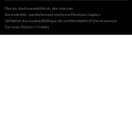
Plan du site
Accessibilité du site internet
Accessibilité : partiellement conforme
Mentions légales
Utilisation des cookies
Politique de confidentialité d'Universcience
Services Publics +
Crédits