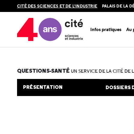
Retour
CITÉ DES SCIENCES ET DE L'INDUSTRIE
PALAIS DE LA 
en
haut
Infos pratiques
Au
Accueil
Au programme
Cité de la santé
Une question e
QUESTIONS-SANTÉ
UN SERVICE DE LA CITÉ DE 
PRÉSENTATION
DOSSIERS 