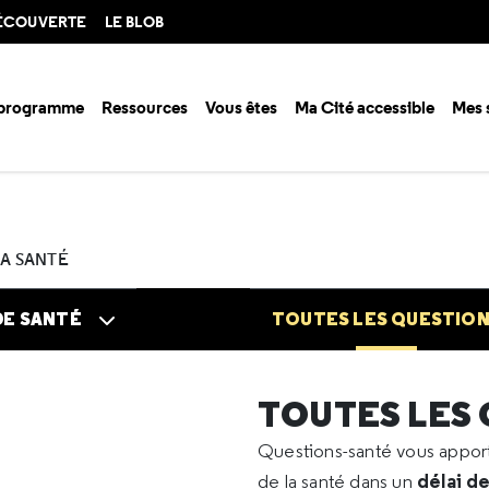
DÉCOUVERTE
LE BLOB
 programme
Ressources
Vous êtes
Ma Cité accessible
Mes 
n santé ?
Questions santé
Toutes les questions
2022
10
Maladi
LA SANTÉ
DE SANTÉ
TOUTES LES QUESTIO
TOUTES LES
Questions-santé vous appo
délai d
de la santé dans un