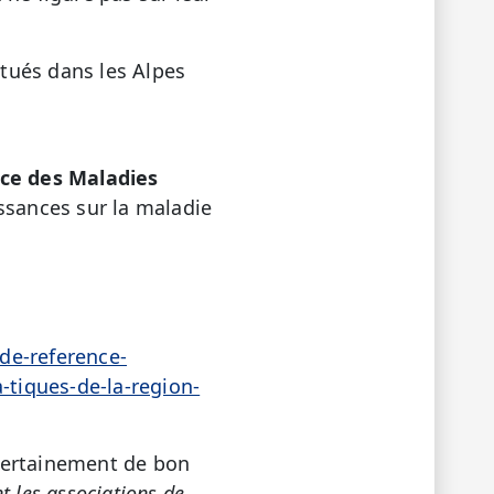
itués dans les Alpes
ce des Maladies
issances sur la maladie
de-reference-
-tiques-de-la-region-
certainement de bon
t les associations de