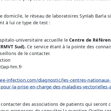
e domicile, le réseau de laboratoires Synlab Barla s
 à lui ce type de test :
ospitalo-universitaire accueille le
Centre de Référen
(CRMVT Sud).
Ce service étant à la pointe des conna
eillons de le contacter.
ction
at)ap-hm.fr
e-infection.com/diagnostic/les-centres-nationaux-
-pour-la-prise-en-charge-des-maladies-vectorielles-a
contacter des associations de patients qui seront 
 vous proposons de consulter la question
Quelles son