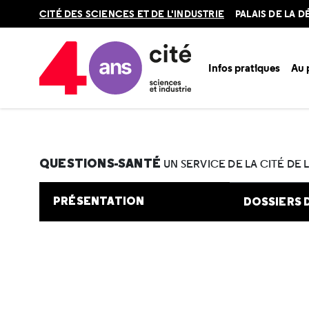
Retour
CITÉ DES SCIENCES ET DE L'INDUSTRIE
PALAIS DE LA 
en
haut
Infos pratiques
Au
Accueil
Au programme
Cité de la santé
Une question e
QUESTIONS-SANTÉ
UN SERVICE DE LA CITÉ DE 
PRÉSENTATION
DOSSIERS 