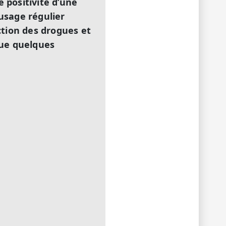
e positivité d’une
usage régulier
ction des drogues et
que quelques