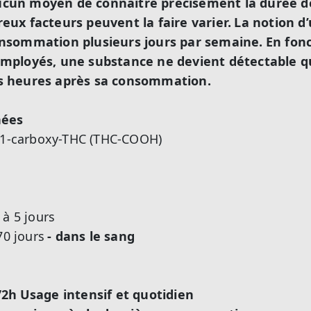
 aucun moyen de connaître
précisément
la durée d
ux facteurs peuvent la faire varier.
La notion d’
nsommation plusieurs jours par semaine.
En fon
mployés, une substance ne devient détectable 
s heures après sa consommation.
hées
 11-carboxy-THC (THC-COOH)
 à 5 jours
70 jours
- dans le sang
72h
Usage intensif et quotidien