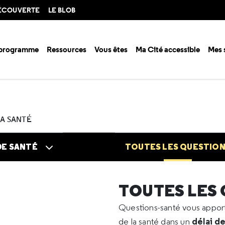
DÉCOUVERTE
LE BLOB
 programme
Ressources
Vous êtes
Ma Cité accessible
Mes 
n santé ?
Questions santé
Toutes les questions
2022
11
Cannab
LA SANTÉ
DE SANTÉ
TOUTES LES QUESTIO
TOUTES LES
Questions-santé vous appo
délai d
de la santé dans un