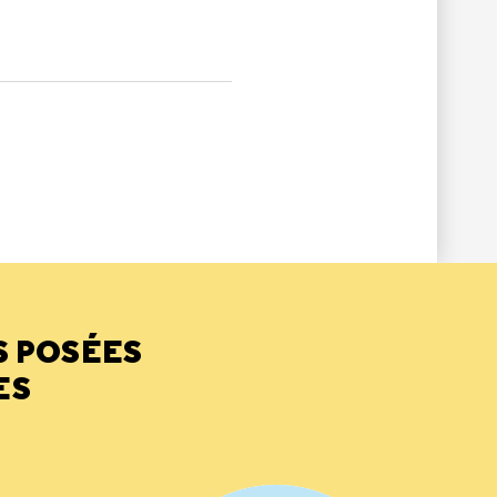
LE
PAS ÉTÉ UTILE
S POSÉES
ES