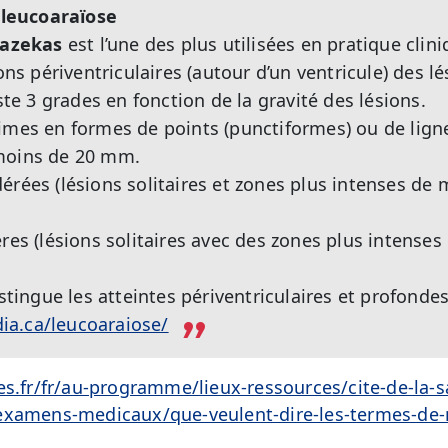
a leucoaraïose
Fazekas
est l’une des plus utilisées en pratique clin
ions périventriculaires (autour d’un ventricule) des l
iste 3 grades en fonction de la gravité des lésions.
imes en formes de points (punctiformes) ou de ligne
moins de 20 mm.
dérées (lésions solitaires et zones plus intenses d
ères (lésions solitaires avec des zones plus intense
istingue les atteintes périventriculaires et profondes
a.ca/leucoaraiose/
es.fr/fr/au-programme/lieux-ressources/cite-de-la-
/examens-medicaux/que-veulent-dire-les-termes-d