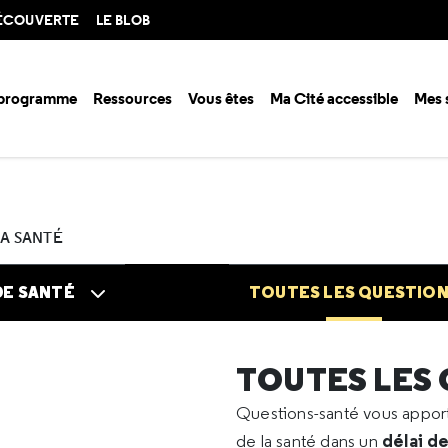
DÉCOUVERTE
LE BLOB
 programme
Ressources
Vous êtes
Ma Cité accessible
Mes 
n santé ?
Questions santé
Toutes les questions
2023
03
Leucop
LA SANTÉ
DE SANTÉ
TOUTES LES QUESTIO
TOUTES LES
Questions-santé vous appo
délai d
de la santé dans un