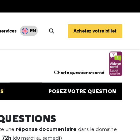
services
Achetez votre billet
EN
Rechercher
athie Fazekas 1
Charte questions-santé
NS
POSEZ VOTRE QUESTION
 QUESTIONS
réponse documentaire
rte une
dans le domaine
e 72h
(du mardi au samedi)