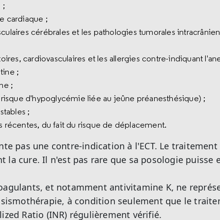
 ;
e cardiaque ;
culaires cérébrales et les pathologies tumorales intracrânien
toires, cardiovasculaires et les allergies contre-indiquant l'an
tine ;
me ;
u risque d'hypoglycémie liée au jeûne préanesthésique) ;
stables ;
es récentes, du fait du risque de déplacement.
nte pas une contre-indication à l'ECT. Le traitement
 la cure. Il n'est pas rare que sa posologie puisse 
coagulants, et notamment antivitamine K, ne représ
a sismothérapie, à condition seulement que le traitem
ized Ratio (INR) régulièrement vérifié.