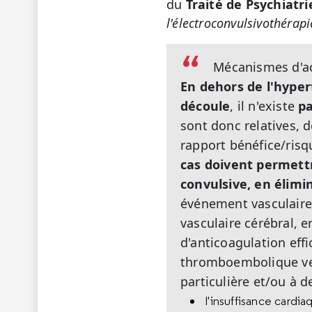
du
Traité de Psychiatri
l'électroconvulsivothérapi
Mécanismes d'ac
En dehors de l'hype
découle
, il n'existe
pa
sont donc relatives, 
rapport bénéfice/risq
cas doivent permettre
convulsive, en élimi
événement vasculaire
vasculaire cérébral, e
d'anticoagulation ef
thromboembolique vein
particulière et/ou à 
l'insuffisance cardia