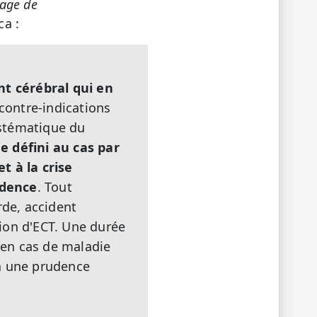
age de
ca :
t cérébral qui en
 contre-indications
systématique du
e défini au cas par
t à la crise
udence
. Tout
de, accident
tion d'ECT. Une durée
 en cas de maladie
 à une prudence