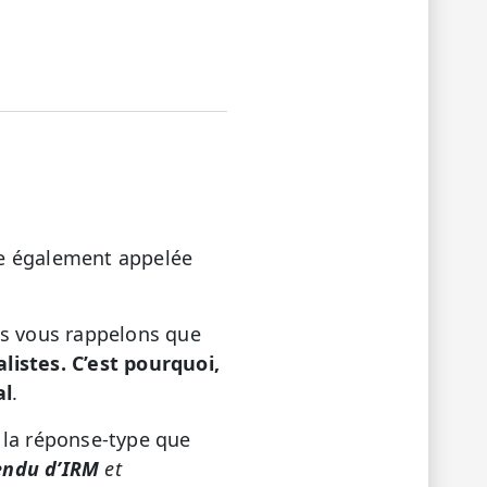
ie également appelée
us vous rappelons que
istes. C’est pourquoi,
al
.
 la réponse-type que
rendu
d’IRM
et