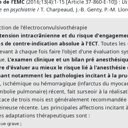
e de l’EMC
(2016;13(4):1-15 [Article 37-860-E-10]) :
Us
e en psychiatrie
/ T. Charpeaud, J.-B. Genty, P.-M. Llor
tion de l'électroconvulsivothérapie
rtension intracrânienne et du risque d'engagemen
s de contre-indication absolue à l'ECT
. Toutes les
devant à chaque fois faire l'objet d'une évaluation 
ue.
L'examen clinique et un bilan pré anesthésiqu
 d'évaluer au mieux le risque lié à l'anesthésie e
nant notamment les pathologies incitant à la pr
, ischémique ou hémorragique (infarctus du myocar
mbolie pulmonaire) récent, fait surseoir à la réalisa
ficace de trois mois est généralement recommandée
euse récente. Les principales affections incitant
des adaptations thérapeutiques sont :
que grave ;