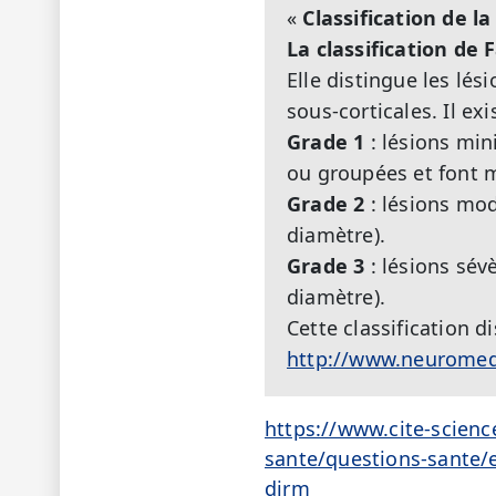
«
Classification de l
La classification de 
Elle distingue les lés
sous-corticales. Il ex
Grade 1
: lésions min
ou groupées et font 
Grade 2
: lésions mo
diamètre).
Grade 3
: lésions sév
diamètre).
Cette classification d
http://www.neuromedi
https://www.cite-scienc
sante/questions-sante
dirm