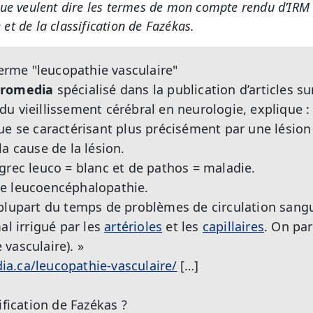
ue veulent dire les termes de mon compte rendu d’IRM 
 et de la classification de Fazékas.
terme "leucopathie vasculaire"
romedia
spécialisé dans la publication d’articles sur
u vieillissement cérébral en neurologie, explique :
ue se caractérisant plus précisément par une lésion
a cause de la lésion.
grec leuco = blanc et de pathos = maladie.
de leucoencéphalopathie.
plupart du temps de problèmes de circulation sangu
al irrigué par les
artérioles
et les
capillaires
. On par
vasculaire). »
a.ca/leucopathie-vasculaire/
[…]
ification de Fazékas ?