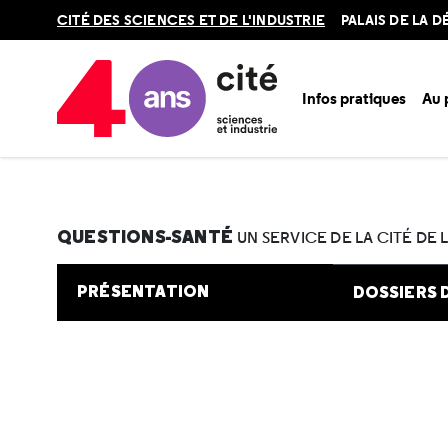
Retour
CITÉ DES SCIENCES ET DE L'INDUSTRIE
PALAIS DE LA 
en
haut
Infos pratiques
Au
Accueil
Au programme
Cité de la santé
Une question e
QUESTIONS-SANTÉ
UN SERVICE DE LA CITÉ DE 
PRÉSENTATION
DOSSIERS 