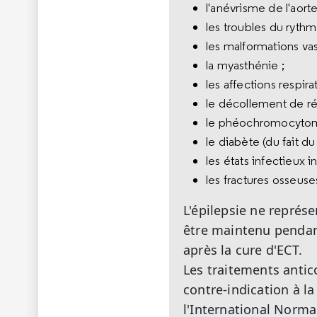
l'anévrisme de l'aorte
les troubles du rythm
les malformations vas
la myasthénie ;
les affections respira
le décollement de ré
le phéochromocyto
le diabète (du fait d
les états infectieux in
les fractures osseus
L'épilepsie ne représe
être maintenu pendant
après la cure d'ECT.
Les traitements anti
contre-indication à l
l'International Normal