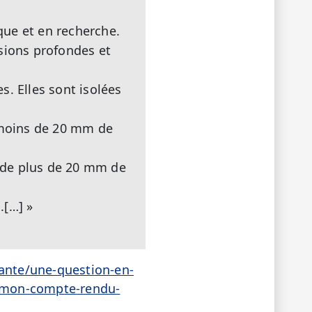
ique et en recherche.
ésions profondes et
s. Elles sont isolées
e moins de 20 mm de
s de plus de 20 mm de
.[…] »
sante/une-question-en-
e-mon-compte-rendu-