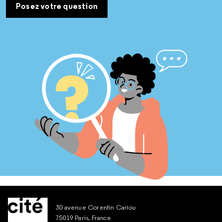
Posez votre question
30 avenue Corentin Cariou
75019 Paris, France