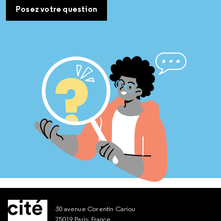
Posez votre question
30 avenue Corentin Cariou
75019 Paris, France