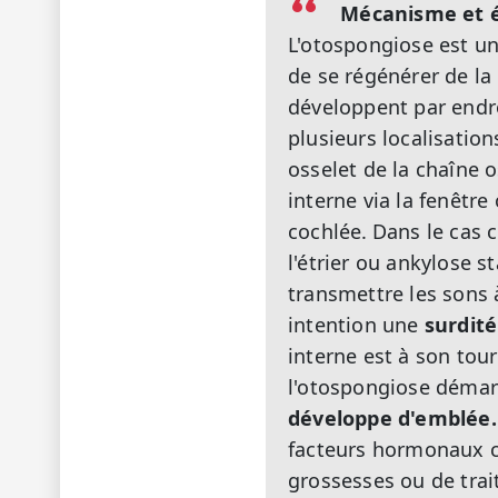
Mécanisme et é
L'otospongiose est u
de se régénérer de la
développent par endro
plusieurs localisation
osselet de la chaîne o
interne via la fenêtre 
cochlée.
Dans le cas c
l'étrier ou ankylose s
transmettre les sons à
intention une
surdit
interne est à son tour
l'otospongiose démarr
développe d'emblée.
facteurs hormonaux c
grossesses ou de tra