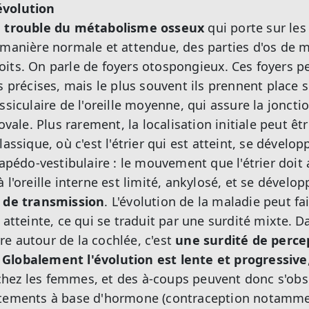
volution
n
trouble du métabolisme osseux
qui porte sur les 
 manière normale et attendue, des parties d'os de m
its. On parle de foyers otospongieux.
Ces foyers p
s précises, mais le plus souvent ils prennent place sur
ssiculaire de l'oreille moyenne, qui assure la jonction
ovale. Plus rarement, la localisation initiale peut êtr
lassique, où c'est l'étrier qui est atteint, se dével
tapédo-vestibulaire : le mouvement que l'étrier doit
 l'oreille interne est limité, ankylosé, et se dével
é de transmission
. L'évolution de la maladie peut fai
 atteinte, ce qui se traduit par une surdité mixte.
Da
e autour de la cochlée, c'est
une surdité de perce
Globalement l'évolution est lente et progressive
hez les femmes, et des à-coups peuvent donc s'obse
itements à base d'hormone (contraception notamme