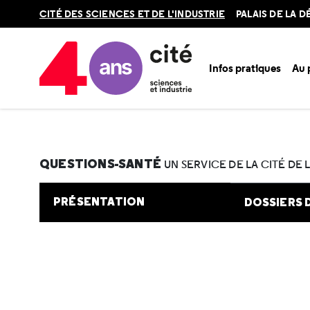
Retour
CITÉ DES SCIENCES ET DE L'INDUSTRIE
PALAIS DE LA 
en
haut
Infos pratiques
Au
Accueil
Au programme
Cité de la santé
Une question e
QUESTIONS-SANTÉ
UN SERVICE DE LA CITÉ DE 
PRÉSENTATION
DOSSIERS 