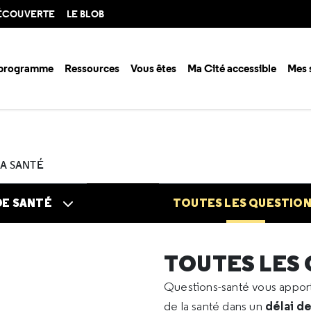
DÉCOUVERTE
LE BLOB
 programme
Ressources
Vous êtes
Ma Cité accessible
Mes 
n santé ?
Questions santé
Toutes les questions
2024
05
Otospo
LA SANTÉ
DE SANTÉ
TOUTES LES QUESTIO
TOUTES LES
Questions-santé vous appo
délai d
de la santé dans un