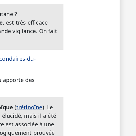
utane ?
e
, est très efficace
nde vigilance. On fait
econdaires-du-
us apporte des
oïque
(
trétinoïne
). Le
élucidé, mais il a été
re est associée à une
tologiquement prouvée