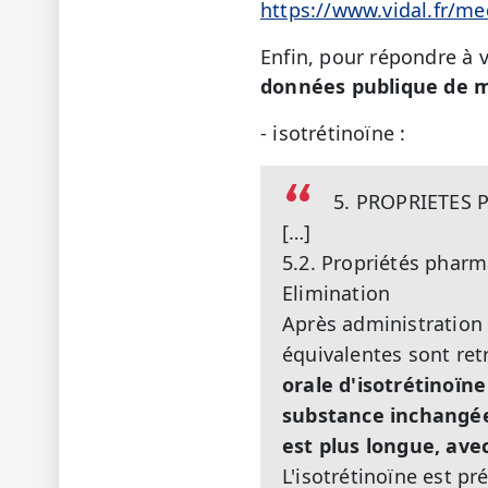
https://www.vidal.fr/
Enfin, pour répondre à v
données publique de 
- isotrétinoïne :
5. PROPRIETES
[…]
5.2. Propriétés phar
Elimination
Après administration
équivalentes sont ret
orale d'isotrétinoïne
substance inchangée
est plus longue, av
L'isotrétinoïne est pr