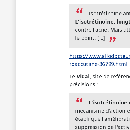
Isotrétinoïne an
L'isotrétinoïne, lo
contre l'acné. Mais a
le point. […]
https://www.allodocteurs
roaccutane-36799.html
Le
Vidal
, site de référe
précisions :
L'isotrétinoïne
mécanisme d'action ex
établi que l'améliorat
suppression de l'acti