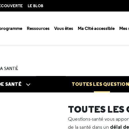
DÉCOUVERTE
LE BLOB
 programme
Ressources
Vous êtes
Ma Cité accessible
Mes 
n santé ?
Questions santé
Toutes les questions
2024
10
Dermat
LA SANTÉ
DE SANTÉ
TOUTES LES QUESTIO
TOUTES LES
Questions-santé vous appo
délai d
de la santé dans un