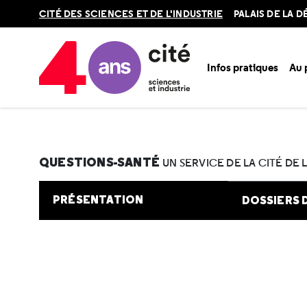
Retour
CITÉ DES SCIENCES ET DE L'INDUSTRIE
PALAIS DE LA 
en
haut
Infos pratiques
Au
Accueil
Au programme
Cité de la santé
Une question e
QUESTIONS-SANTÉ
UN SERVICE DE LA CITÉ DE 
PRÉSENTATION
DOSSIERS 