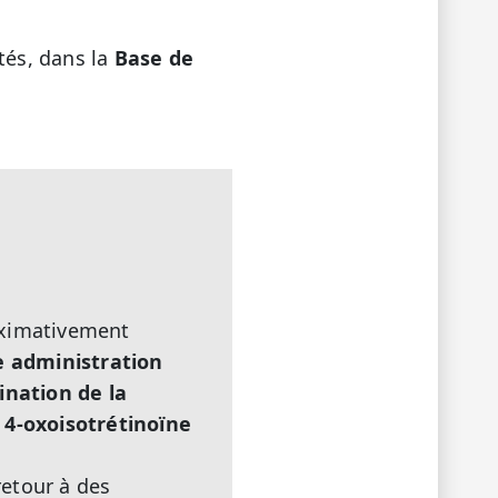
tés, dans la
Base de
oximativement
 administration
ination de la
 4-oxoisotrétinoïne
retour à des