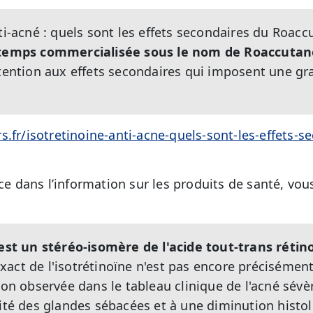
ti-acné : quels sont les effets secondaires du Roacc
ngtemps commercialisée sous le nom de Roaccutan
ttention aux effets secondaires qui imposent une gra
.fr/isotretinoine-anti-acne-quels-sont-les-effets-s
nce dans l’information sur les produits de santé, vo
 est un stéréo-isomère de l'acide tout-trans rétin
act de l'isotrétinoïne n'est pas encore précisément 
ion observée dans le tableau clinique de l'acné sévè
vité des glandes sébacées et à une diminution his