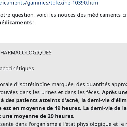
medicaments/gammes/tolexine-10390.html
otre question, voici les notices des médicaments ci
médicaments
:
 PHARMACOLOGIQUES
macocinétiques
 orale d'isotrétinoïne marquée, des quantités appr
rouvées dans les urines et dans les fèces.
Après une
 à des patients atteints d'acné, la demi-vie d'élim
 est en moyenne de 19 heures. La demi-vie de la
ec une moyenne de 29 heures.
ésente dans l'organisme à l'état physiologique et le 