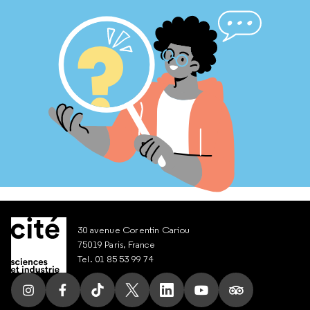
30 avenue Corentin Cariou
75019 Paris, France
Tel. 01 85 53 99 74
Suivez nous sur Instagram
Suivez nous sur Facebook
Suivez nous sur Tik Tok
Suivez nous sur X
Suivez nous sur LinkedIn
Suivez nous sur Yout
Suivez nous su