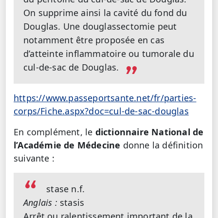
On supprime ainsi la cavité du fond du
Douglas. Une douglassectomie peut
notamment être proposée en cas
d’atteinte inflammatoire ou tumorale du
cul-de-sac de Douglas.
https://www.passeportsante.net/fr/parties-
corps/Fiche.aspx?doc=cul-de-sac-douglas
En complément, le
dictionnaire
National de
l’Académie de Médecine
donne la définition
suivante :
stase n.f.
Anglais :
stasis
Arrêt ou ralentissement important de la