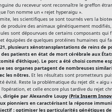
anguine du receveur vont reconnaître le greffon étra
 que l’on nomme un « rejet hyperaigu ».
mite, les scientifiques se sont tournés vers la biote
de produire des animaux génétiquement modifiés, 
ellules sont dépourvues de certains composants qui f
t équipées de quelques protéines humaines qui faci
21, plusieurs xénotransplantations de reins de po
r des patients en état de mort cérébrale aux États
 comité d’éthique). Le porc a été choisi comme e
e ses organes partagent de nombreuses similar
ec les nôtres.
Et les résultats sont prometteurs p
té évité. Reste la problématique du rejet dit « aigu 
 l’opération, et celle encore plus tardive du rejet c
 dirigée par Alexandre Loupy (
Prix Inserm Innov
aux pionniers en caractérisant la réponse immuni
objectif : optimiser les particularités génétiques