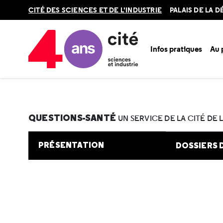
Retour
CITÉ DES SCIENCES ET DE L'INDUSTRIE
PALAIS DE LA 
en
haut
Infos pratiques
Au
Accueil
Au programme
Cité de la santé
Une question e
QUESTIONS-SANTÉ
UN SERVICE DE LA CITÉ DE 
PRÉSENTATION
DOSSIERS 