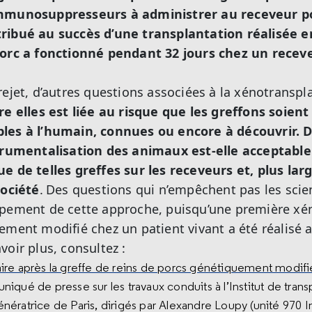
immunosuppresseurs à administrer au receveur pou
ribué au succès d’une transplantation réalisée en 
porc a fonctionné pendant 32 jours chez un rece
rejet, d’autres questions associées à la xénotranspl
re elles est liée au risque que les greffons soien
les à l’humain, connues ou encore à découvrir. D’
strumentalisation des animaux est-elle acceptable
e de telles greffes sur les receveurs et, plus lar
société
.
Des questions qui n’empêchent pas les scie
ppement de cette approche, puisqu’une première xé
ement modifié chez un patient vivant a été réalisé 
voir plus, consultez :
re après la greffe de reins de porcs génétiquement modifi
niqué de presse sur les travaux conduits à l’Institut de trans
ératrice de Paris, dirigés par Alexandre Loupy (unité 970 