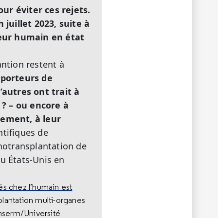
r éviter ces rejets.
juillet 2023, suite à
veur humain en état
antion restent à
t porteurs de
autres ont trait à
 ? – ou encore à
gement, à leur
ntifiques de
notransplantation de
au États-Unis en
és chez l’humain est
plantation multi-organes
Inserm/Université