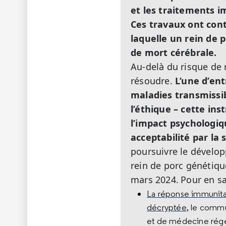
et les traitements 
Ces travaux ont cont
laquelle un rein de 
de mort cérébrale.
Au-delà du risque de 
résoudre.
L’une d’ent
maladies transmissib
l’éthique – cette in
l’impact psychologiqu
acceptabilité par la 
poursuivre le dévelo
rein de porc génétiqu
mars 2024.
Pour en sa
La réponse immunitai
décryptée
, le commu
et de médecine régén