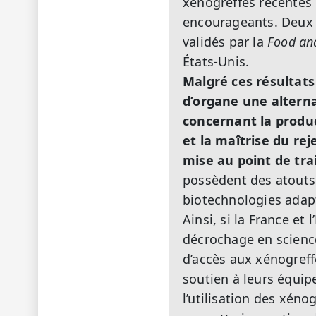
xénogreffes récentes d
encourageants. Deux e
validés par la
Food an
États-Unis.
Malgré ces résultats
d’organe une alterna
concernant la produ
et la maîtrise du r
mise au point de tr
possèdent des atouts 
biotechnologies adapt
Ainsi, si la France et
décrochage en science
d’accès aux xénogreff
soutien à leurs équip
l’utilisation des xén