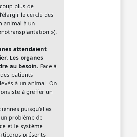
ucoup plus de
élargir le cercle des
n animal à un
énotransplantation »).
onnes attendaient
ier. Les organes
dre au besoin.
Face à
 des patients
levés à un animal. On
consiste à greffer un
ciennes puisqu’elles
à un problème de
èce et le système
nticorps présents