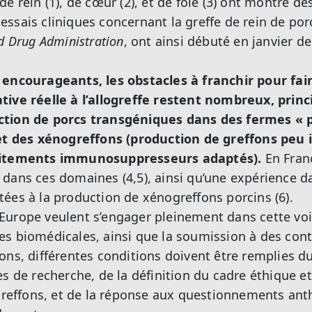
e rein (1), de cœur (2), et de foie (3) ont montré de
ssais cliniques concernant la greffe de rein de por
d
Drug Administration
, ont ainsi débuté en janvier d
 encourageants, les obstacles à franchir pour fai
tive réelle à l’allogreffe restent nombreux, prin
ction de porcs transgéniques dans des fermes «
ejet des xénogreffons (production de greffons pe
aitements immunosuppresseurs adaptés).
En Franc
dans ces domaines (4,5), ainsi qu’une expérience d
ées à la production de xénogreffons porcins (6).
 l’Europe veulent s’engager pleinement dans cette voi
s biomédicales, ainsi que la soumission à des con
ons, différentes conditions doivent être remplies d
es de recherche, de la définition du cadre éthique e
ogreffons, et de la réponse aux questionnements an