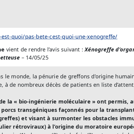
-est-quoi/pas-bete-cest-quoi-une-xenogreffe/
ne
vient de rendre l’avis suivant :
Xénogreffe d’orga
etteuse
– 14/05/25
s le monde, la pénurie de greffons d’origine humain
, à de nombreux décès de patients en liste d’attent
de la « bio-ingénierie moléculaire » ont permis, a
e porcs transgéniques façonnés pour la transplan
reffes) et visant à surmonter les obstacles imm
ulier rétroviraux) à l’origine du moratoire europ