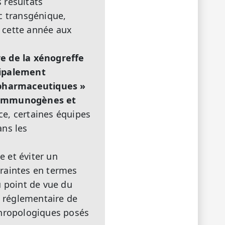
s résultats
c transgénique,
e cette année aux
re de la xénogreffe
cipalement
 pharmaceutiques »
u immunogènes et
e, certaines équipes
ans les
e et éviter un
traintes en termes
u point de vue du
t réglementaire de
thropologiques posés