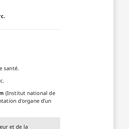
c.
e santé.
c.
rm
(Institut national de
ntation d’organe d’un
eur et de la