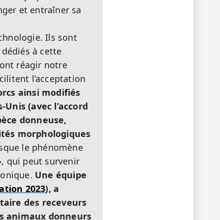
nger et entraîner sa
chnologie. Ils sont
dédiés à cette
ont réagir notre
litent l’acceptation
rcs ainsi modifiés
-Unis (avec l’accord
spèce donneuse,
ités morphologiques
uisque le phénomène
», qui peut survenir
hronique.
Une équipe
ation 2023
), a
taire des receveurs
 des animaux donneurs