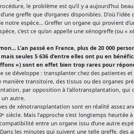
rocédure, le problème est qu’il y a aujourd’hui bea
’une greffe que d’organes disponibles. D’où l’idée d’
e notre espèce… Greffer un organe qui provient d’u
spèce, c’est ce qu’on appelle une xénogreffe (ou « x
umon… L’an passé en France, plus de 20 000 pers
 mais seules 5 636 d’entre elles ont pu en bénéfic
effons ») sont en effet bien trop rares pour répon
ée se développe : transplanter chez des patientes et
manière transitoire, des tissus ou des organes pré
tation, par opposition à l’allotransplantation, qui 
 un autre.
ves de xénotransplantation sont en réalité assez an
ᵉ siècle. Mais l’approche s’est longtemps heurtée 
incompatibilité entre un organe issu d’une autre esp
ans les minutes qui suivent une telle greffe, des a