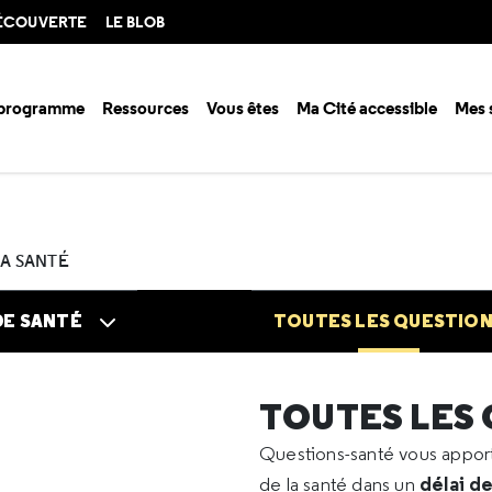
DÉCOUVERTE
LE BLOB
 programme
Ressources
Vous êtes
Ma Cité accessible
Mes 
n santé ?
Questions santé
Toutes les questions
2025
08
Greffe
LA SANTÉ
DE SANTÉ
TOUTES LES QUESTIO
TOUTES LES
Questions-santé vous appo
délai d
de la santé dans un