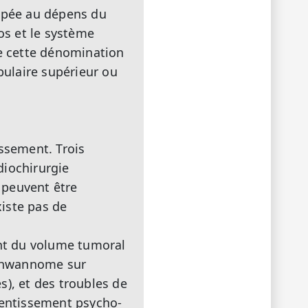
ppée au dépens du
’os et le système
e cette dénomination
bulaire supérieur ou
issement. Trois
adiochirurgie
t peuvent être
xiste pas de
nt du volume tumoral
 schwannome sur
s), et des troubles de
retentissement psycho-