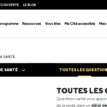
DÉCOUVERTE
LE BLOB
 programme
Ressources
Vous êtes
Ma Cité accessible
Mes 
n santé ?
Questions santé
Toutes les questions
2025
09
Schwan
LA SANTÉ
DE SANTÉ
TOUTES LES QUESTIO
TOUTES LES
Questions-santé vous appo
délai d
de la santé dans un