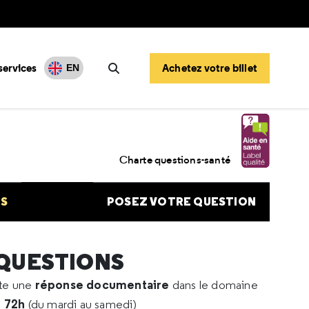
services
Achetez votre billet
EN
Rechercher
nome kystique et ivermectine
Charte questions-santé
NS
POSEZ VOTRE QUESTION
 QUESTIONS
réponse documentaire
rte une
dans le domaine
e 72h
(du mardi au samedi)