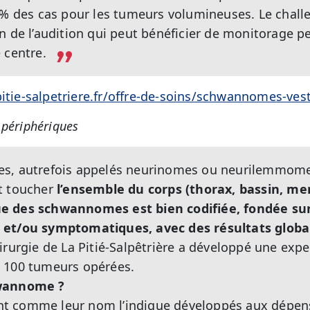
5% des cas pour les tumeurs volumineuses. Le chall
n de l’audition qui peut bénéficier de monitorage p
 centre.
pitie-salpetriere.fr/offre-de-soins/schwannomes-vest
périphériques
, autrefois appelés neurinomes ou neurilemmomes
t toucher
l’ensemble du corps (thorax, bassin, m
e des schwannomes est bien codifiée, fondée sur 
 et/ou symptomatiques, avec des résultats glob
irurgie de La Pitié-Salpêtrière a développé une expe
 100 tumeurs opérées.
hwannome ?
 comme leur nom l’indique développés aux dépens