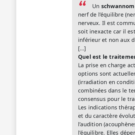
Un
schwannome
nerf de l’équilibre (ne
nerveux. Il est comm
soit inexacte car il 
inférieur et non aux d
[…]
Quel est le traitem
La prise en charge ac
options sont actuellem
(irradiation en condit
combinées dans le temp
consensus pour le tr
Les indications thér
et du caractère évolu
l’audition (acouphène
l’équilibre. Elles dép