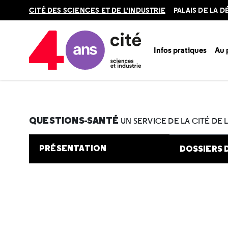
Retour
CITÉ DES SCIENCES ET DE L'INDUSTRIE
PALAIS DE LA 
en
haut
Infos pratiques
Au
Accueil
Au programme
Cité de la santé
Une question e
QUESTIONS-SANTÉ
UN SERVICE DE LA CITÉ DE 
PRÉSENTATION
DOSSIERS 