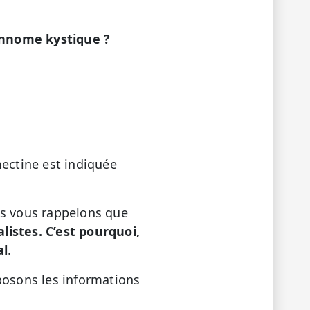
annome kystique ?
mectine est indiquée
us vous rappelons que
istes. C’est pourquoi,
al
.
posons les informations