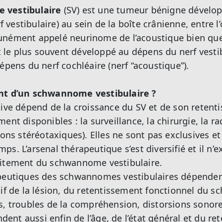
 vestibulaire
(SV) est une tumeur bénigne dévelo
rf vestibulaire) au sein de la boîte crânienne, entre l
unément appelé neurinome de l’acoustique bien qu
est le plus souvent développé au dépens du nerf vesti
épens du nerf cochléaire (nerf “acoustique”).
ent d’un schwannome vestibulaire ?
tive dépend de la croissance du SV et de son retent
ent disponibles : la surveillance, la chirurgie, la r
ions stéréotaxiques). Elles ne sont pas exclusives e
s. L’arsenal thérapeutique s’est diversifié et il n’e
aitement du schwannome vestibulaire.
apeutiques des schwannomes vestibulaires dépende
tif de la lésion, du retentissement fonctionnel du
s, troubles de la compréhension, distorsions sonore
endent aussi enfin de l’âge, de l’état général et du 