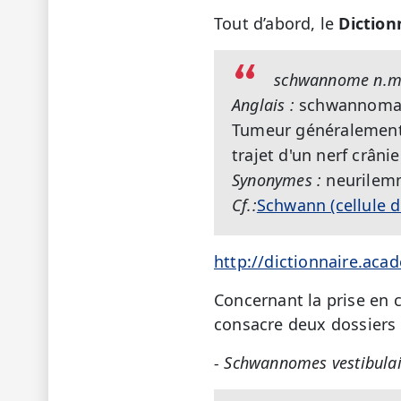
Tout d’abord, le
Diction
schwannome n.m
Anglais :
schwannoma
Tumeur généralement s
trajet d'un nerf crâni
Synonymes :
neurilem
Cf.:
Schwann (cellule 
http://dictionnaire.ac
Concernant la prise en c
consacre deux dossier
- Schwannomes vestibulai