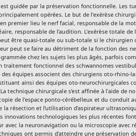
e est guidée par la préservation fonctionnelle. Les
principalement opérées. Le but de l’exérèse chirurgi
 en premier lieu le nerf facial, responsable de la motr
éaire, responsable de l’audition. L’exérèse totale de
eut être quasi-totale ou sub-totale si le chirurgien
meur peut se faire au détriment de la fonction des ne
rogrammée chez les sujets les plus âgés, parfois com
un traitement fonctionnel des schwannomes vestibul
t des équipes associent des chirurgiens oto-rhino-l
tituant ainsi des équipes oto-neurochirurgicales c
. La technique chirurgicale s’est affinée à l’aide de n
scopie de l’espace ponto-cérébelleux et du conduit au
e la résection et l’utilisation d’aspirateur ultrasoni
es innovations technologiques les plus récentes font
ur avec la neuronavigation ou la microscopie avec 
niques ont permis d’atteindre une préservation de 