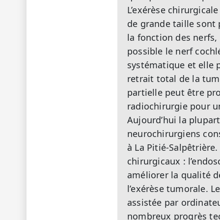
L’exérèse chirurgical
de grande taille sont 
la fonction des nerfs,
possible le nerf cochl
systématique et elle p
retrait total de la tu
partielle peut être p
radiochirurgie pour 
Aujourd’hui la plupar
neurochirurgiens cons
à La Pitié-Salpêtrière
chirurgicaux : l’endo
améliorer la qualité d
l’exérèse tumorale. L
assistée par ordinate
nombreux progrès tech