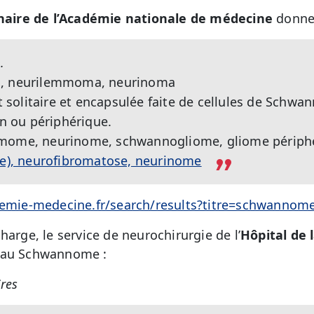
naire de l’Académie nationale de médecine
donne 
.
, neurilemmoma, neurinoma
olitaire et encapsulée faite de cellules de Schwan
en ou périphérique.
mome, neurinome, schwannogliome, gliome périph
de), neurofibromatose, neurinome
ademie-medecine.fr/search/results?titre=schwannom
harge, le service de neurochirurgie de l’
Hôpital de l
s au Schwannome :
res