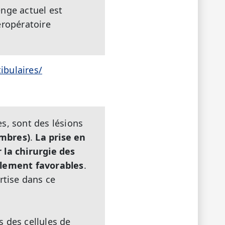
enge actuel est
eropératoire
ibulaires/
, sont des lésions
embres)
.
La prise en
la chirurgie des
alement favorables
.
rtise dans ce
 des cellules de