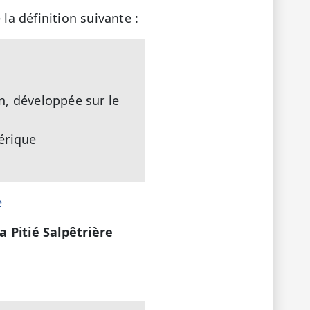
la définition suivante :
n, développée sur le
érique
e
a Pitié Salpêtrière