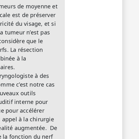
 tumeurs de moyenne et
cale est de préserver
icité du visage, et si
 la tumeur n’est pas
 considère que le
rfs. La résection
binée à la
aires.
aryngologiste à des
omme c’est notre cas
ouveaux outils
ditif interne pour
que pour accélérer
 appel à la chirurgie
réalité augmentée. De
la fonction du nerf