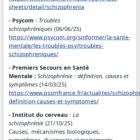
sheets/detail/schizophrenia
- Psycom
:
Troubles
schizophréniques
(06/06/25)
https://www.psycom.org/sinformer/la-sante-
mentale/les-troubles-psy/troubles-
schizophreniques/
- Premiers Secours en Santé
Mentale :
Schizophrénie : définition, causes et
symptômes
(14/03/25)
https://www.pssmfrance.fr/actualites/schizophr
definition-causes-et-symptomes/
- Institut du cerveau
:
La
schizophrénie
(21/10/25)
Causes, mécanismes biologiques,
symptômes, diagnostic et traitements.