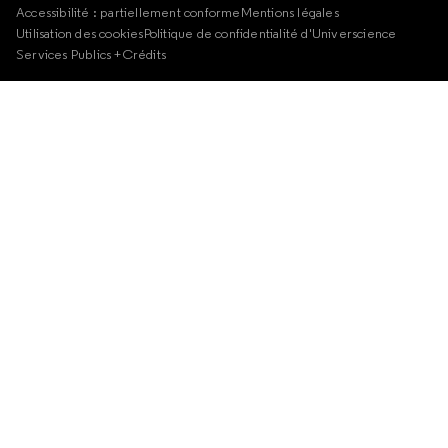
Accessibilité : partiellement conforme
Mentions légales
Utilisation des cookies
Politique de confidentialité d'Universcience
Services Publics +
Crédits