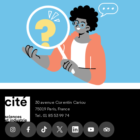
30 avenue Corentin Cariou
75019 Paris, France
Tel. 01 85 53 99 74
Suivez nous sur Instagram
Suivez nous sur Facebook
Suivez nous sur Tik Tok
Suivez nous sur X
Suivez nous sur LinkedIn
Suivez nous sur Yout
Suivez nous su