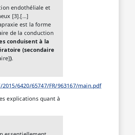
tion endothéliale et
eux [3].[…]
apraxie est la forme
aire de la conduction
s conduisent à la
ratoire (secondaire
aire]
)
.
PF/2015/6420/65747/FR/963167/main.pdf
des explications quant à
en essentiellement