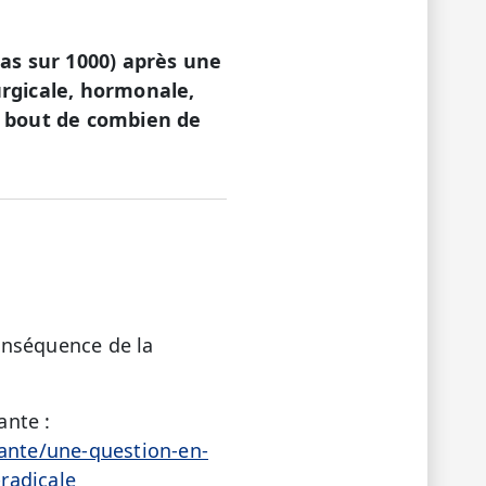
 cas sur 1000) après une
urgicale, hormonale,
 au bout de combien de
onséquence de la
ante :
sante/une-question-en-
radicale