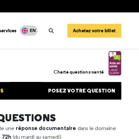
services
Achetez votre billet
EN
Rechercher
 du phimosis après prostatectomie
Charte questions-santé
NS
POSEZ VOTRE QUESTION
 QUESTIONS
réponse documentaire
rte une
dans le domaine
e 72h
(du mardi au samedi)