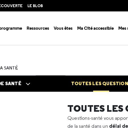
DÉCOUVERTE
LE BLOB
 programme
Ressources
Vous êtes
Ma Cité accessible
Mes 
n santé ?
Questions santé
Toutes les questions
2025
12
Causes
LA SANTÉ
DE SANTÉ
TOUTES LES QUESTIO
TOUTES LES
Questions-santé vous appo
délai d
de la santé dans un