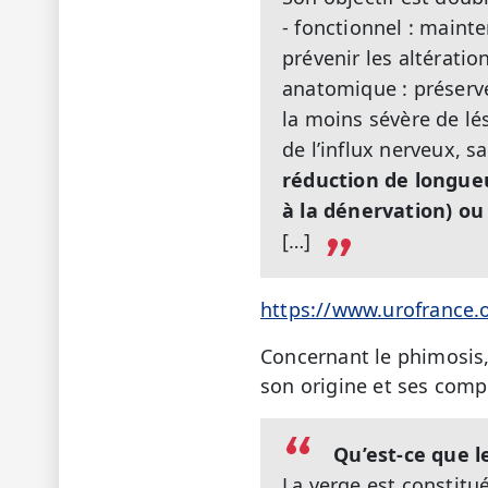
- fonctionnel : mainte
prévenir les altérati
anatomique : préserve
la moins sévère de lé
de l’influx nerveux, s
réduction de longue
à la dénervation) ou
[…]
https://www.urofrance.
Concernant le phimosis
son origine et ses compl
Qu’est-ce que l
La verge est constitu