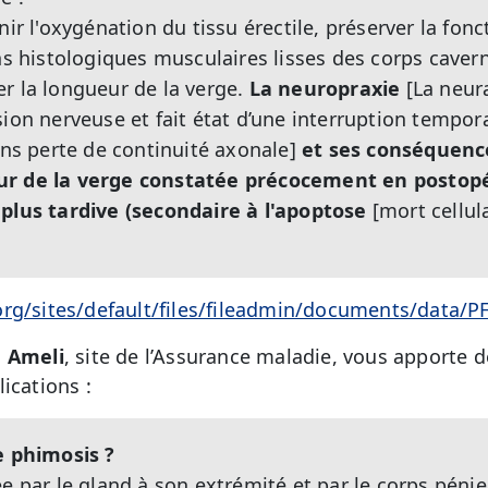
nir l'oxygénation du tissu érectile, préserver la fonc
ons histologiques musculaires lisses des corps cavern
r la longueur de la verge.
La neuropraxie
[La neur
sion nerveuse et fait état d’une interruption tempor
ans perte de continuité axonale]
et ses conséquence
ur de la verge constatée précocement en postopé
 plus tardive (secondaire à l'apoptose
[mort cellul
org/sites/default/files/fileadmin/documents/data/
,
Ameli
, site de l’Assurance maladie, vous apporte 
ications :
e phimosis ?
ée par le gland à son extrémité et par le corps péni