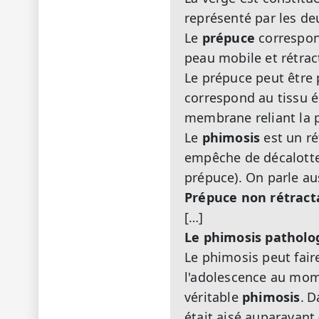
représenté par les deu
Le
prépuce
correspond
peau mobile et rétrac
Le prépuce peut être 
correspond au tissu é
membrane reliant la p
Le
phimosis
est un ré
empêche de décalotter
prépuce). On parle au
Prépuce non rétracta
[…]
Le phimosis patholog
Le phimosis peut fair
l'adolescence au mome
véritable
phimosis
.
D
était aisé auparavant