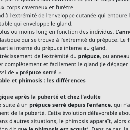
x corps caverneux et l’urètre.
 à l’extrémité de l'enveloppe cutanée qui entoure la 
table qui enveloppe le gland.
plus ou moins long en fonction des individus. L’
ann
lastique qui se trouve à l’extrémité du prépuce. Le
f
artie interne du prépuce interne au gland.
trécissement de l’extrémité du
prépuce
, ou anneau 
 complètement et facilement le gland (le dégager e
ssi de «
prépuce serré
».
ble et phimosis : les différences
ique après la puberté et chez l'adulte
e suite à un
prépuce serré depuis l’enfance,
qui n’
nt de la puberté. Cette évolution défavorable abou
ans d'autres situations, le phimosis apparaît, alors 
 (on dit que
le phimosis est acquis
). Dans ce cas, l