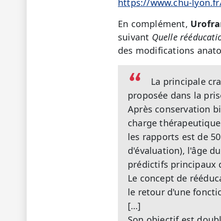
https://www.chu-lyon.fr
En complément,
Urofra
suivant
Quelle rééducatio
des modifications anato
La principale cr
proposée dans la prise
Après conservation bi
charge thérapeutique 
les rapports est de 5
d'évaluation), l'âge d
prédictifs principaux 
Le concept de rééduca
le retour d'une foncti
[…]
Son objectif est doubl