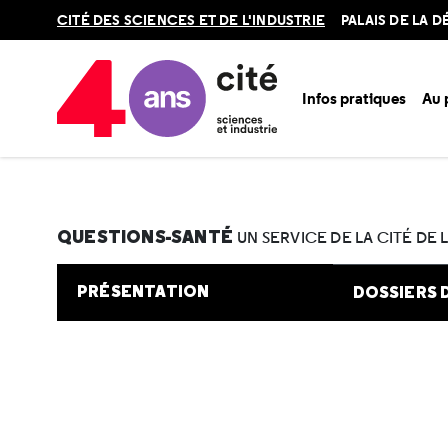
Retour
CITÉ DES SCIENCES ET DE L'INDUSTRIE
PALAIS DE LA 
en
haut
Infos pratiques
Au
Accueil
Au programme
Cité de la santé
Une question e
QUESTIONS-SANTÉ
UN SERVICE DE LA CITÉ DE 
PRÉSENTATION
DOSSIERS 