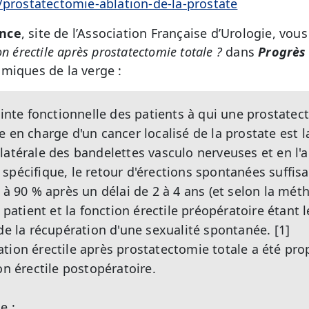
/prostatectomie-ablation-de-la-prostate
nce
, site de l’Association Française d’Urologie, vous
n érectile après prostatectomie totale ?
dans
Progrès 
miques de la verge :
ainte fonctionnelle des patients à qui une prostatec
 en charge d'un cancer localisé de la prostate est l
latérale des bandelettes vasculo nerveuses et en l'
spécifique, le retour d'érections spontanées suffis
0 à 90 % après un délai de 2 à 4 ans (et selon la mé
u patient et la fonction érectile préopératoire étant 
de la récupération d'une sexualité spontanée. [1]
tion érectile après prostatectomie totale a été pr
on érectile postopératoire.
e :