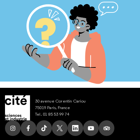
30 avenue Corentin Cariou
75019 Paris, France
Tel. 01 85 53 99 74
Suivez nous sur Instagram
Suivez nous sur Facebook
Suivez nous sur Tik Tok
Suivez nous sur X
Suivez nous sur LinkedIn
Suivez nous sur Yout
Suivez nous su