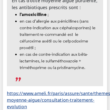
En cas d’otite moyenne aiguë purulente,
les antibiotiques prescrits sont :
l'amoxicilline
;
en cas d’allergie aux pénicillines (sans
contre-indication aux céphalosporines) le
traitement re-commandé est le
céfuroxime axétil ou le cefpodoxime
proxétil ;
en cas de contre-indication aux bêta-
lactamines, le sulfaméthoxazole +
triméthoprime ou la pristinamycine.
https://www.ameli.fr/paris/assure/sante/themes
moyenne-aigue/consultation-traitement-
evolution