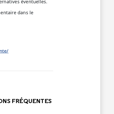
ernatives éventuelles.
entaire dans le
nte/
LE
PAS ÉTÉ UTILE
IONS FRÉQUENTES