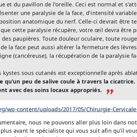
oue et du pavillon de l'oreille. Ceci est normal et s'a
senter une paralysie de la face, d'intensité variable 
sposition anatomique du nerf. Celle-ci devrait être t
ue cette paralysie récupère, votre œil devra être pr
des paupières. Toute douleur oculaire, toute rougeu
 de la face peut aussi altérer la fermeture des lèvres
gne (cancéreuse), la récupération de la paralysie fac
s kystes sous cutanés est exceptionnelle après ablat
e qu’un peu de salive coule à travers la cicatrice.
nt avec des soins locaux appropriés.
org/wp-content/uploads/2017/05/Chirurgie-Cervica
umentaire, nous ne pouvons aller plus loin dans no
 plus avant le spécialiste qui vous suit afin qu’il v