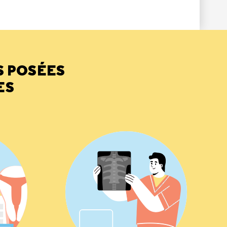
S POSÉES
ES