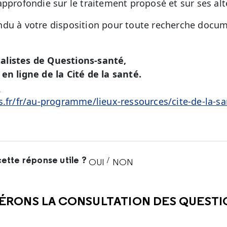
pprofondie sur le traitement proposé et sur ses alt
du à votre disposition pour toute recherche docum
alistes de Questions-santé,
en ligne de la Cité de la santé.
é
s.fr/fr/au-programme/lieux-ressources/cite-de-la-sa
ette réponse utile ?
/
OUI
NON
CETTE RÉPONSE M'A ÉTÉ UTI
CETTE RÉPONSE NE M'A 
ÉRONS LA CONSULTATION DES QUEST