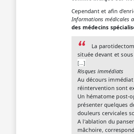
Cependant et afin d’enr
Informations médicales a
des médecins spécialis
La parotidectomi
située devant et sous l
[…]
Risques immédiats
Au décours immédiat 
réintervention sont e
Un hématome post-opé
présenter quelques do
douleurs cervicales so
A l'ablation du panse
mâchoire, corresponda