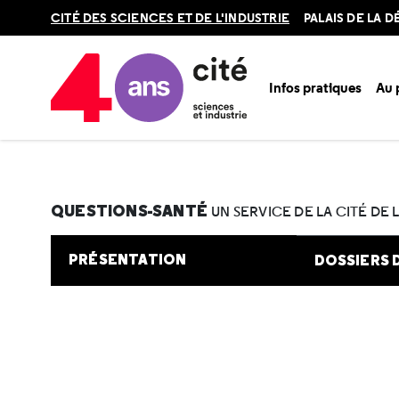
Retour
CITÉ DES SCIENCES ET DE L'INDUSTRIE
PALAIS DE LA 
en
haut
Infos pratiques
Au
Accueil
Au programme
Cité de la santé
Une question e
QUESTIONS-SANTÉ
UN SERVICE DE LA CITÉ DE 
PRÉSENTATION
DOSSIERS 