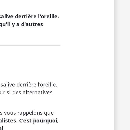
alive derrière l'oreille.
u'il y a d'autres
live derrière l’oreille.
r si des alternatives
us vous rappelons que
istes. C’est pourquoi,
al
.