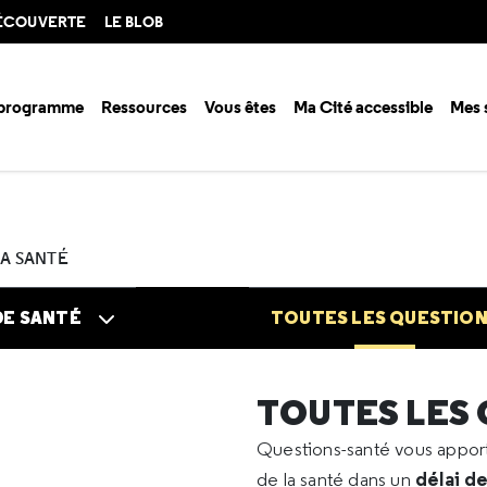
DÉCOUVERTE
LE BLOB
 programme
Ressources
Vous êtes
Ma Cité accessible
Mes 
n santé ?
Questions santé
Toutes les questions
2024
09
Paroti
LA SANTÉ
DE SANTÉ
TOUTES LES QUESTIO
TOUTES LES
Questions-santé vous appo
délai d
de la santé dans un