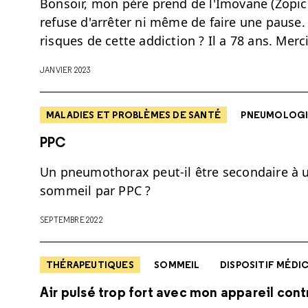
Bonsoir, mon père prend de l'Imovane (Zopicl
refuse d'arrêter ni même de faire une pause.
risques de cette addiction ? Il a 78 ans. Merc
JANVIER 2023
MALADIES ET PROBLÈMES DE SANTÉ
PNEUMOLOGI
PPC
Un pneumothorax peut-il être secondaire à u
sommeil par PPC ?
SEPTEMBRE 2022
THÉRAPEUTIQUES
SOMMEIL
DISPOSITIF MÉDI
Air pulsé trop fort avec mon appareil co