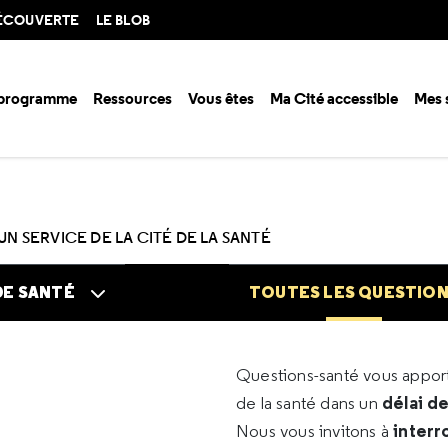
DÉCOUVERTE
LE BLOB
 programme
Ressources
Vous êtes
Ma Cité accessible
Mes 
n santé ?
Questions santé
Toutes les questions
UN SERVICE DE LA CITÉ DE LA SANTÉ
DE SANTÉ
TOUTES LES QUESTIO
Questions-santé vous appo
délai d
de la santé dans un
interr
Nous vous invitons à