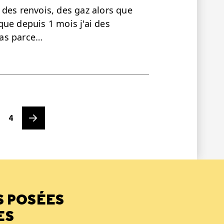
des renvois, des gaz alors que
 que depuis 1 mois j'ai des
pas parce…
Page
Next page
4
S POSÉES
ES