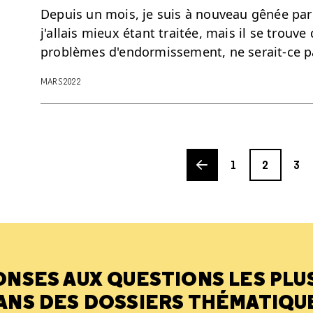
Depuis un mois, je suis à nouveau gênée par 
j'allais mieux étant traitée, mais il se trouve
problèmes d'endormissement, ne serait-ce 
MARS 2022
Previous page
Page
Page
Page
1
2
3
ONSES AUX QUESTIONS LES PLU
ANS DES DOSSIERS THÉMATIQU