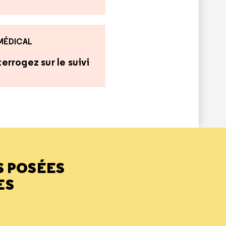
 MÉDICAL
errogez sur le suivi
S POSÉES
ES