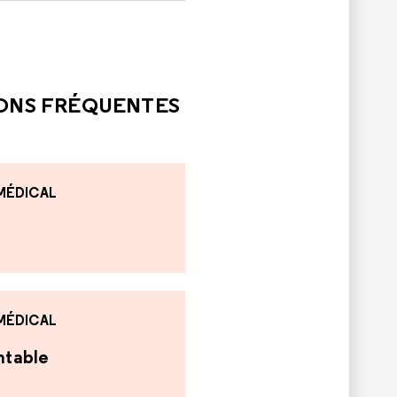
LE
PAS ÉTÉ UTILE
IONS FRÉQUENTES
 MÉDICAL
 MÉDICAL
antable