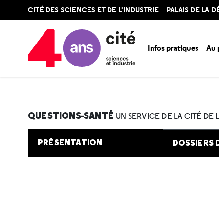
Retour
CITÉ DES SCIENCES ET DE L'INDUSTRIE
PALAIS DE LA 
en
haut
Infos pratiques
Au
Accueil
Au programme
Cité de la santé
Une question e
QUESTIONS-SANTÉ
UN SERVICE DE LA CITÉ DE 
PRÉSENTATION
DOSSIERS 