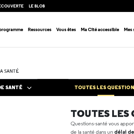
DÉCOUVERTE
LE BLOB
 programme
Ressources
Vous êtes
Ma Cité accessible
Mes 
n santé ?
Questions santé
Toutes les questions
2022
01
Pressio
LA SANTÉ
DE SANTÉ
TOUTES LES QUESTIO
TOUTES LES
Questions-santé vous appo
délai d
de la santé dans un