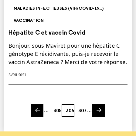
MALADIES INFECTIEUSES (VIH/COVID-19...)
VACCINATION
Hépatite C et vaccin Covid
Bonjour, sous Maviret pour une hépatite C
génotype E récidivante, puis-je recevoir le
vaccin AstraZeneca ? Merci de votre réponse.
AVRIL 2021
Previous page
Page
Page
Page
Next page
…
305
306
307
…