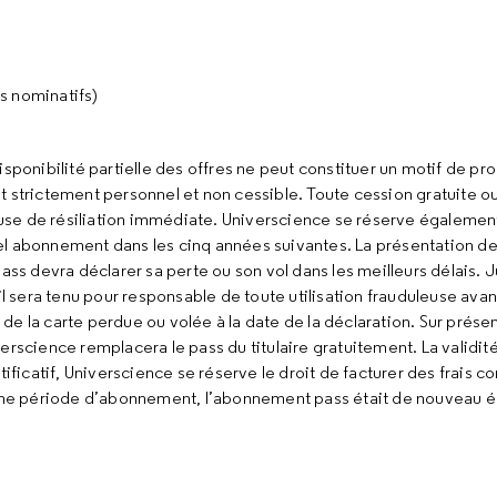
us nominatifs)
isponibilité partielle des offres ne peut constituer un motif de pr
trictement personnel et non cessible. Toute cession gratuite o
ause de résiliation immédiate. Universcience se réserve également 
el abonnement dans les cinq années suivantes. La présentation de
u pass devra déclarer sa perte ou son vol dans les meilleurs délais. 
il sera tenu pour responsable de toute utilisation frauduleuse avan
de la carte perdue ou volée à la date de la déclaration. Sur prése
erscience remplacera le pass du titulaire gratuitement. La validit
tificatif, Universcience se réserve le droit de facturer des frais 
même période d’abonnement, l’abonnement pass était de nouveau ég