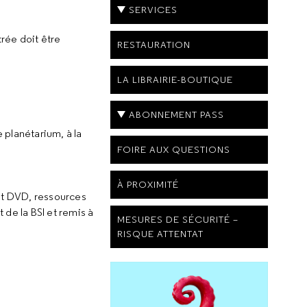
SERVICES
trée doit être
RESTAURATION
LA LIBRAIRIE-BOUTIQUE
ABONNEMENT PASS
e planétarium, à la
FOIRE AUX QUESTIONS
À PROXIMITÉ
 et DVD, ressources
de la BSI et remis à
MESURES DE SÉCURITÉ –
RISQUE ATTENTAT