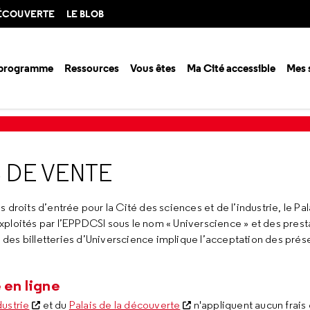
DÉCOUVERTE
LE BLOB
 programme
Ressources
Vous êtes
Ma Cité accessible
Mes 
de vente
 DE VENTE
droits d’entrée pour la Cité des sciences et de l’industrie, le Pal
 exploités par l’EPPDCSI sous le nom « Universcience » et des pres
des billetteries d’Universcience implique l’acceptation des prés
 en ligne
dustrie
et du
Palais de la découverte
n'appliquent aucun frais 