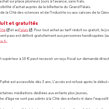
achat sur place plusieurs jours à l'avance, sans frais.
ibilité d’achat auprès de la billetterie du Grand Palais.
l de la Cité des sciences et de l’industrie ou aux caisses de la G
duit et gratuités
ité
et au
Palais
. Pour tout achat au tarif réduit ou gratuit, le jus
ment pass est délivré gratuitement aux personnes handicapées (avec
e.fr.
t supérieur à 10 € peut recevoir un reçu fiscal sur demande direc
athé est accessible dès 3 ans. L’accès est refusé après le début de
.
certaines médiations dédiées aux enfants plus jeunes.
e d'âge ne sont pas admis à la Cité des enfants ni dans l’exposi