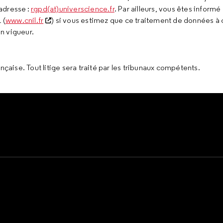
adresse :
rgpd(at)universcience.fr
. Par ailleurs, vous êtes informé
 (
www.cnil.fr
) si vous estimez que ce traitement de données à
en vigueur.
nçaise. Tout litige sera traité par les tribunaux compétents.
e