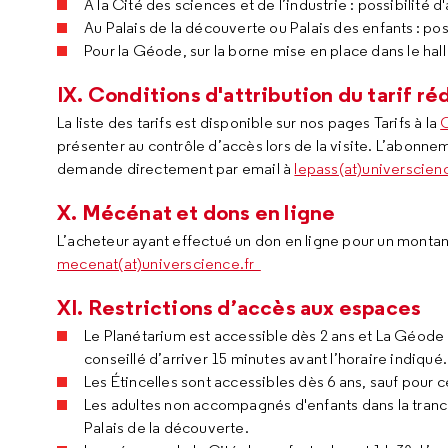
A la Cité des sciences et de l’industrie : possibilité d'
Au Palais de la découverte ou Palais des enfants : poss
Pour la Géode, sur la borne mise en place dans le hal
IX. Conditions d'attribution du tarif ré
La liste des tarifs est disponible sur nos pages Tarifs à la
C
présenter au contrôle d’accès lors de la visite. L’abonne
demande directement par email à
lepass(at)universcienc
X. Mécénat et dons en ligne
L’acheteur ayant effectué un don en ligne pour un montan
mecenat(at)universcience.fr
XI. Restrictions d’accès aux espaces
Le Planétarium est accessible dès 2 ans et La Géode P
conseillé d’arriver 15 minutes avant l’horaire indiqué
Les Étincelles sont accessibles dès 6 ans, sauf pour 
Les adultes non accompagnés d'enfants dans la tranch
Palais de la découverte.