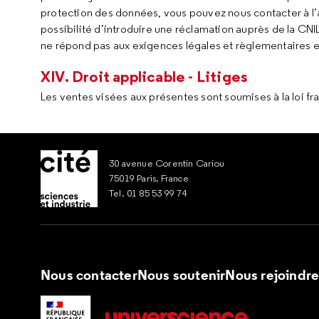
protection des données, vous pouvez nous contacter à l’
possibilité d’introduire une réclamation auprès de la CNIL
ne répond pas aux exigences légales et règlementaires 
XIV. Droit applicable - Litiges
Les ventes visées aux présentes sont soumises à la loi fra
30 avenue Corentin Cariou
75019 Paris, France
Tel. 01 85 53 99 74
Nous contacter
Nous soutenir
Nous rejoindr