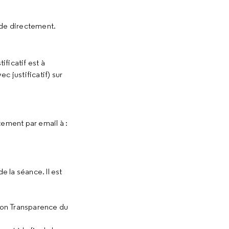
éode directement.
tificatif est à
 justificatif) sur
tement par email à :
 la séance. Il est
tion Transparence du