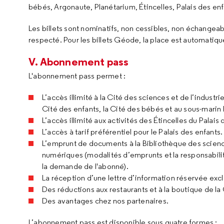
bébés, Argonaute, Planétarium, Étincelles, Palais des enf
Les billets sont nominatifs, non cessibles, non échangeab
respecté. Pour les billets Géode, la place est automatique
V. Abonnement pass
L'abonnement pass permet :
L’accès illimité à la Cité des sciences et de l’industr
Cité des enfants, la Cité des bébés et au sous-marin 
L’accès illimité aux activités des Étincelles du Palais
L’accès à tarif préférentiel pour le Palais des enfants.
L’emprunt de documents à la Bibliothèque des sciences
numériques (modalités d’emprunts et la responsabilit
la demande de l'abonné).
La réception d’une lettre d’information réservée ex
Des réductions aux restaurants et à la boutique de la 
Des avantages chez nos partenaires.
L’abonnement pass est disponible sous quatre formes :