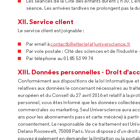
Les séances de la Cité des enfants durent 1 h 30. L’en
séance. Les arrivées tardives ne prolongent pas la dur
XII. Service client
Le service client est joignable :
Par email à
contactbilletterie(at)universcience.fr
Par voie postale : Cité des sciences et de l'industr
Par téléphone au 01 85 53 99 74
XIII. Données personnelles - Droit d'a
Conformément aux dispositions de la loi informatique et l
relatives aux données le concernant nécessaires au tr
européen et du Conseil du 27 avril 2016 et relatif à la p
personnel, vous êtes informé que les données collectées fo
commerciales ou marketing. Seul Universcience aura accè
ans pour les abonnements pass et carte mécène) à partir 
consentement. Le responsable de ce traitement est Univer
Delano Roosevelt, 75008 Paris. Vous disposez d’un droit
pouvez également en demander la limitation ou la portabil