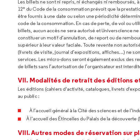
Les billets ne sont ni repris, ni échangés ni remboursés, à
12° du Code de la consommation prévoit que la prestation
être fournis à une date ou selon une périodicité détermin
code de la consommation. En cas de perte, de vol ou util
billets, aucun accès ne sera autorisé et Universcience ne
constituer un motif d’annulation, de report ou de rembou
supérieur à leur valeur faciale. Toute revente non autoris
(livrets de visite, journal d’expositions, affiches…) ne s
services. Les micro-dons seront également exclus des re
de billets sans l’autorisation de l’organisateur est interdit
VII. Modalités de retrait des éditions 
Les éditions (cahiers d'activité, catalogues, livrets d'ex
au public :
À l’accueil général à la Cité des sciences et de l’indu
À l’accueil des Étincelles du Palais de la découverte (
VIII. Autres modes de réservation sur p