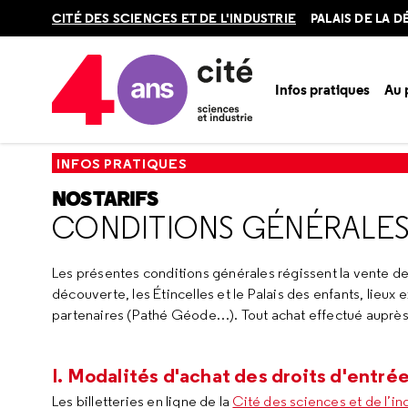
Retour
CITÉ DES SCIENCES ET DE L'INDUSTRIE
PALAIS DE LA 
en
haut
Infos pratiques
Au
Accueil
Infos pratiques
Nos tarifs
Conditions générales 
INFOS PRATIQUES
NOS TARIFS
CONDITIONS GÉNÉRALES
Les présentes conditions générales régissent la vente des 
découverte, les Étincelles et le Palais des enfants, lieux
partenaires (Pathé Géode…). Tout achat effectué auprès 
I. Modalités d'achat des droits d'entrée
Les billetteries en ligne de la
Cité des sciences et de l’in