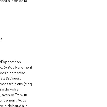
nt à la fin de la
19
 d’opposition
16/679 du Parlement
nées à caractère
 statistiques,
ées trois ans (cinq
ase de votre
, avenue Franklin
concernent. Vous
e le délégué à la