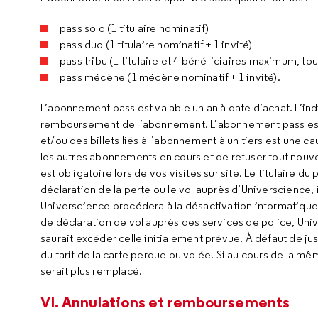
pass solo (1 titulaire nominatif)
pass duo (1 titulaire nominatif + 1 invité)
pass tribu (1 titulaire et 4 bénéficiaires maximum, to
pass mécène (1 mécène nominatif + 1 invité).
L’abonnement pass est valable un an à date d’achat. L’ind
remboursement de l’abonnement. L’abonnement pass est s
et/ou des billets liés à l’abonnement à un tiers est une c
les autres abonnements en cours et de refuser tout nouv
est obligatoire lors de vos visites sur site. Le titulaire d
déclaration de la perte ou le vol auprès d’Universcience, 
Universcience procédera à la désactivation informatique 
de déclaration de vol auprès des services de police, Univ
saurait excéder celle initialement prévue. À défaut de jus
du tarif de la carte perdue ou volée. Si au cours de la 
serait plus remplacé.
VI. Annulations et remboursements