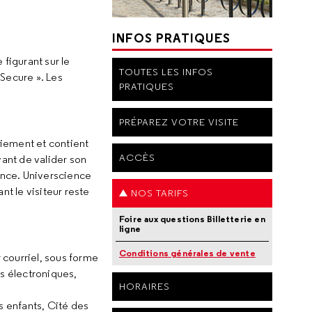
INFOS PRATIQUES
figurant sur le
TOUTES LES INFOS
Secure ». Les
PRATIQUES
PRÉPAREZ VOTRE VISITE
aiement et contient
ACCÈS
vant de valider son
ience. Universcience
nt le visiteur reste
NOS TARIFS
Foire aux questions Billetterie en
ligne
Conditions générales de vente
 courriel, sous forme
ls électroniques,
HORAIRES
s enfants, Cité des