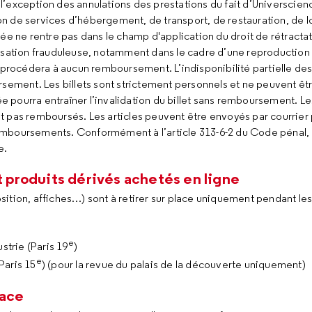
 l’exception des annulations des prestations du fait d’Universcience
 de services d’hébergement, de transport, de restauration, de lo
ée ne rentre pas dans le champ d'application du droit de rétractat
isation frauduleuse, notamment dans le cadre d’une reproduction 
 procédera à aucun remboursement. L’indisponibilité partielle des
rsement. Les billets sont strictement personnels et ne peuvent êtr
ée pourra entraîner l’invalidation du billet sans remboursement. L
ont pas remboursés. Les articles peuvent être envoyés par courrier 
mboursements. Conformément à l’article 313-6-2 du Code pénal, l
e.
et produits dérivés achetés en ligne
position, affiches…) sont à retirer sur place uniquement pendant l
e
strie (Paris 19
)
e
Paris 15
) (pour la revue du palais de la découverte uniquement)
lace