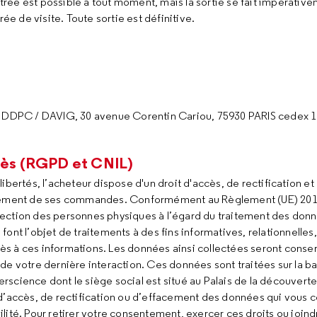
trée est possible à tout moment, mais la sortie se fait impérativeme
ée de visite. Toute sortie est définitive.
ie - DDPC / DAVIG, 30 avenue Corentin Cariou, 75930 PARIS cedex 
ccès (RGPD et CNIL)
ibertés, l’acheteur dispose d'un droit d'accès, de rectification et
aitement de ses commandes. Conformément au Règlement (UE) 20
rotection des personnes physiques à l’égard du traitement des don
nt l’objet de traitements à des fins informatives, relationnelles,
s à ces informations. Les données ainsi collectées seront conserv
de votre dernière interaction. Ces données sont traitées sur la b
science dont le siège social est situé au Palais de la découverte
 d’accès, de rectification ou d’effacement des données qui vous 
ité. Pour retirer votre consentement, exercer ces droits ou joindr