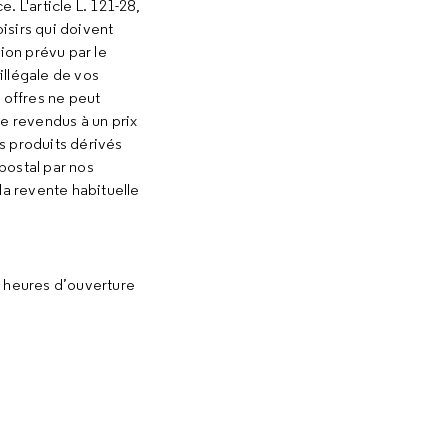
. L'article L. 121-28,
isirs qui doivent
ion prévu par le
illégale de vos
 offres ne peut
e revendus à un prix
es produits dérivés
postal par nos
a revente habituelle
es heures d’ouverture