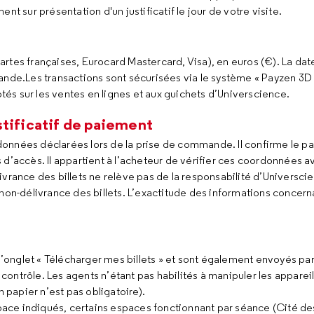
ment sur présentation d'un justificatif le jour de votre visite.
tes françaises, Eurocard Mastercard, Visa), en euros (€). La date 
ande.Les transactions sont sécurisées via le système « Payzen 3D 
és sur les ventes en lignes et aux guichets d’Universcience.
stificatif de paiement
onnées déclarées lors de la prise de commande. Il confirme le p
es d’accès. Il appartient à l’acheteur de vérifier ces coordonnées a
ivrance des billets ne relève pas de la responsabilité d’Universc
non-délivrance des billets. L’exactitude des informations concerna
 l’onglet « Télécharger mes billets » et sont également envoyés par
ontrôle. Les agents n’étant pas habilités à manipuler les apparei
n papier n’est pas obligatoire).
space indiqués, certains espaces fonctionnant par séance (Cité de