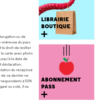
LIBRAIRIE
BOUTIQUE
olongation ou de
u onéreuse du pass
le droit de résilier
 la carte avec photo
Jusqu’à la date de
t déclaration.
ntation du récépissé
é de ce dernier ne
ABONNEMENT
correspondants à 50%
PASS
aré ou volé, il ne