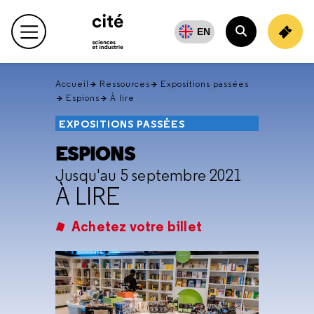
Retour
en
EN
Menu principal
haut
Rechercher
Accueil
Ressources
Expositions passées
Espions
À lire
EXPOSITIONS PASSÉES
ESPIONS
Jusqu'au 5 septembre 2021
À LIRE
Achetez votre billet