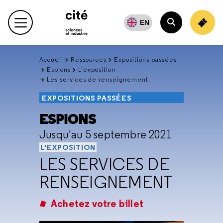
Retour
en
EN
Menu principal
haut
Rechercher
Accueil
Ressources
Expositions passées
Espions
L'exposition
Les services de renseignement
EXPOSITIONS PASSÉES
ESPIONS
Jusqu'au 5 septembre 2021
L'EXPOSITION
LES SERVICES DE
RENSEIGNEMENT
Achetez votre billet