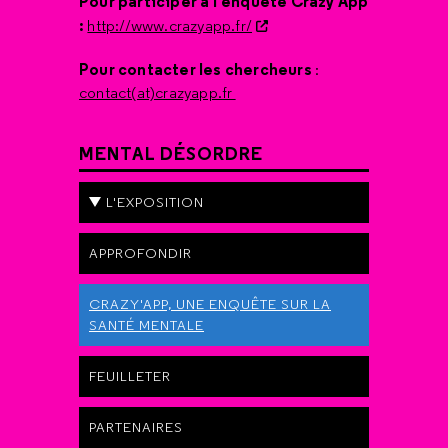
Pour participer à l'enquête Crazy'App
:
http://www.crazyapp.fr/
Pour contacter les chercheurs
:
contact(at)crazyapp.fr
MENTAL DÉSORDRE
L'EXPOSITION
APPROFONDIR
CRAZY'APP, UNE ENQUÊTE SUR LA
SANTÉ MENTALE
FEUILLETER
PARTENAIRES