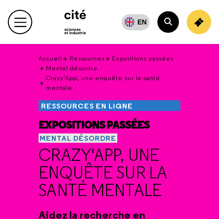
Retour
en
EN
Menu principal
haut
Rechercher
Accueil
Ressources
Expositions passées
Mental désordre
Crazy'App, une enquête sur la santé
mentale
RESSOURCES EN LIGNE
EXPOSITIONS PASSÉES
MENTAL DÉSORDRE
CRAZY'APP, UNE
ENQUÊTE SUR LA
SANTÉ MENTALE
Aidez la recherche en