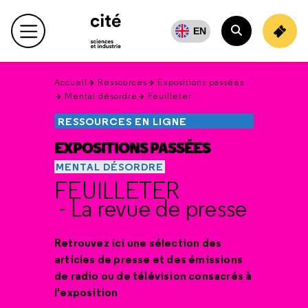
Retour
en
EN
Menu principal
haut
Rechercher
Accueil
Ressources
Expositions passées
Mental désordre
Feuilleter
RESSOURCES EN LIGNE
EXPOSITIONS PASSÉES
MENTAL DÉSORDRE
FEUILLETER
- La revue de presse
Retrouvez ici une sélection des
articles de presse et des émissions
de radio ou de télévision consacrés à
l'exposition