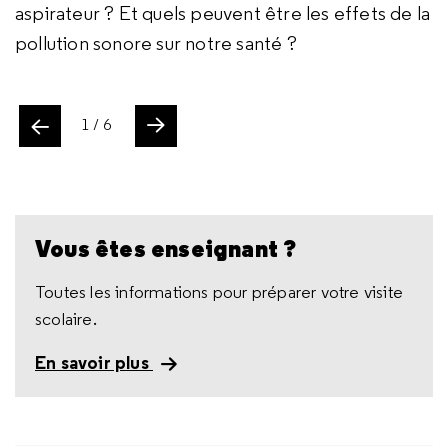
Minneapolis d’autre part, où seuls les battements
emparés d’elle.
aspirateur ? Et quels peuvent être les effets de la
de torture ?
du temps vous sont contées.
de votre cœur et votre respiration sont
pollution sonore sur notre santé ?
audibles… Déroutant !
ente
1
/ 6
Slide suivant
Vous êtes enseignant ?
Toutes les informations pour préparer votre visite
scolaire.
En savoir plus