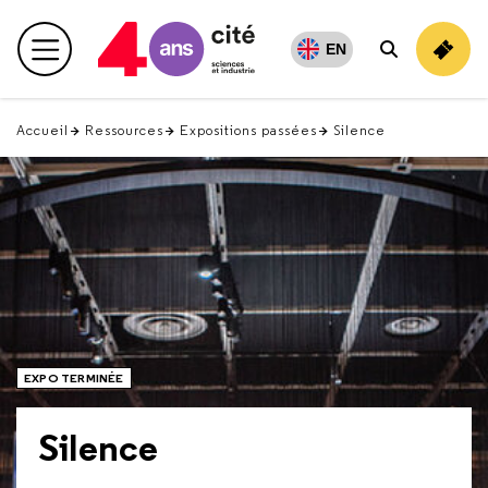
Retour
en
EN
Menu principal
Rechercher
haut
Accueil
Ressources
Expositions passées
Silence
EXPO TERMINÉE
Silence