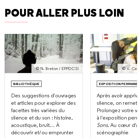
POUR ALLER PLUS LOIN
© N. Breton / EPPDCSI
© V. Ca
BIBLIOTHÈQUE
EXPOSITION PERMAN
Des suggestions d'ouvrages
Après avoir appriv
et articles pour explorer des
silence, on remet 
facettes très variées du
Prolongez votre v
silence et du son : histoire,
à l'exposition pe
acoustique, bruit… À
Sons
. Au cœur d'
découvrir et/ou emprunter
scénographie