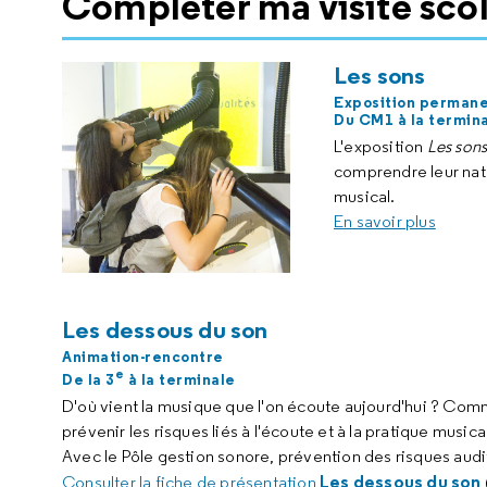
Compléter ma visite scol
Les sons
Exposition perman
Du CM1 à la termin
L'exposition
Les son
comprendre leur natu
musical.
En savoir plus
Les dessous du son
Animation-rencontre
e
De la 3
à la terminale
D'où vient la musique que l'on écoute aujourd'hui ? Com
prévenir les risques liés à l'écoute et à la pratique music
Avec le Pôle gestion sonore, prévention des risques audit
Les dessous du son
Consulter la fiche de présentation