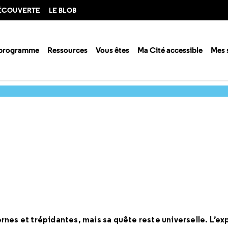
DÉCOUVERTE
LE BLOB
 programme
Ressources
Vous êtes
Ma Cité accessible
Mes 
ositions
Expositions passées
rnes et trépidantes, mais sa quête reste universelle. L’ex