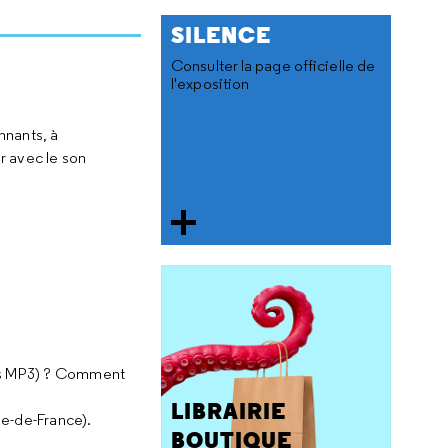
SILENCE
Consulter la page officielle de
l'exposition
nnants, à
r avec le son
urs MP3) ? Comment
LIBRAIRIE
le-de-France).
BOUTIQUE