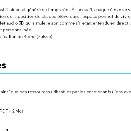
ositif binaural généré en temps réel. À l'accueil, chaque élève se 
ation de la position de chaque élève dans l’espace permet de vivr
ffet audio 3D qui simule le son comme s’il était entendu en direct. A
t personnalisée.
ication de Berne (Suisse).
es
insi que des ressources utilisables par les enseignants (liens a
PDF – 2 Mo)