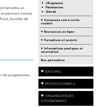
L'Argonaute
Planétarium
voit remettre un
Géode
e un parcours sonore
ussi, la visite de
Composez votre sortie
scolaire
Ressources en ligne
Formations et projets
Informations pratiques et
réservation
Nos partenaires
GROUPES
vec les programmes
PROFESSIONNELS
ORGANISATEURS
D'ÉVÉNEMENTS