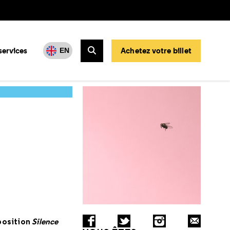
services
Achetez votre billet
EN
Rechercher
position
Silence