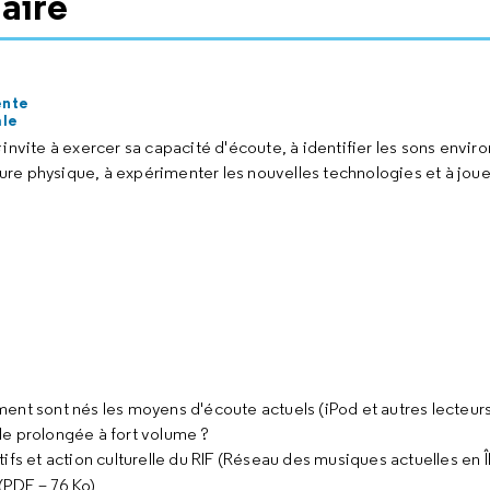
aire
ente
ale
s
invite à exercer sa capacité d'écoute, à identifier les sons enviro
re physique, à expérimenter les nouvelles technologies et à joue
ment sont nés les moyens d'écoute actuels (iPod et autres lecte
ale prolongée à fort volume ?
ifs et action culturelle du RIF (Réseau des musiques actuelles en Î
(PDF – 76 Ko)