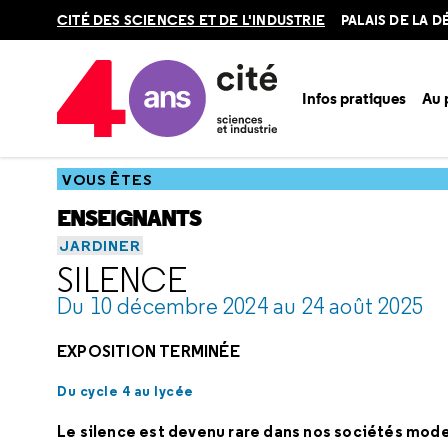
Retour
CITÉ DES SCIENCES ET DE L'INDUSTRIE
PALAIS DE LA 
en
haut
Infos pratiques
Au
Accueil
Vous êtes
Enseignants
Catalogue scolaire
Exp
VOUS ÊTES
ENSEIGNANTS
JARDINER
SILENCE
Du 10 décembre 2024 au 24 août 2025
EXPOSITION TERMINÉE
Du cycle 4 au lycée
Le silence est devenu rare dans nos sociétés mode