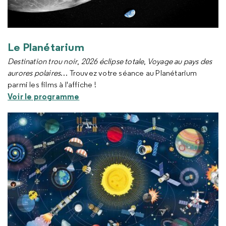
Le Planétarium
Destination trou noir
,
2026 éclipse totale
,
Voyage au pays des
aurores polaires
… Trouvez votre séance au Planétarium
parmi les films à l'affiche !
Voir le programme