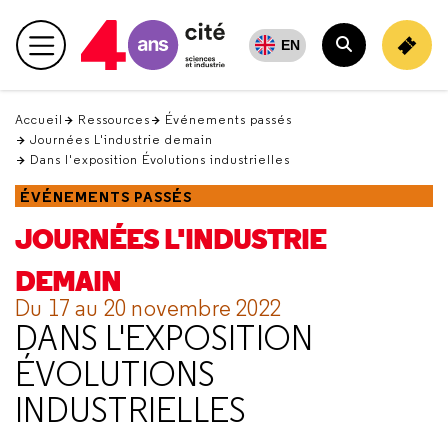
Retour
en
EN
Menu principal
haut
Rechercher
Accueil
Ressources
Événements passés
Journées L'industrie demain
Dans l'exposition Évolutions industrielles
ÉVÉNEMENTS PASSÉS
JOURNÉES L'INDUSTRIE
DEMAIN
Du 17 au 20 novembre 2022
DANS L'EXPOSITION
ÉVOLUTIONS
INDUSTRIELLES