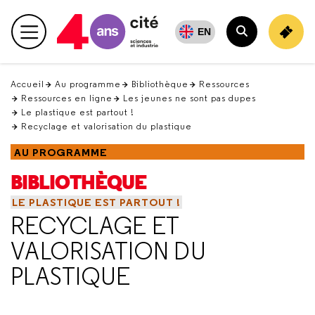
Retour
en
EN
Menu principal
haut
Rechercher
Accueil
Au programme
Bibliothèque
Ressources
Ressources en ligne
Les jeunes ne sont pas dupes
Le plastique est partout !
Recyclage et valorisation du plastique
AU PROGRAMME
BIBLIOTHÈQUE
LE PLASTIQUE EST PARTOUT !
RECYCLAGE ET
VALORISATION DU
PLASTIQUE